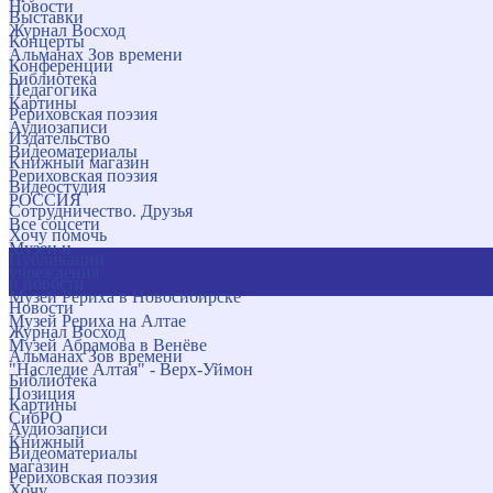
Новости
Выставки
Журнал Восход
Концерты
Альманах Зов времени
Конференции
Библиотека
Педагогика
Картины
Рериховская поэзия
Аудиозаписи
Издательство
Видеоматериалы
Книжный магазин
Рериховская поэзия
Видеостудия
РОССИЯ
Сотрудничество. Друзья
Все соцсети
Хочу помочь
Музеи и
Публикации
учреждения
и новости
Музей Рериха в Новосибирске
Новости
Музей Рериха на Алтае
Журнал Восход
Музей Абрамова в Венёве
Альманах Зов времени
"Наследие Алтая" - Верх-Уймон
Библиотека
Позиция
Картины
СибРО
Аудиозаписи
Книжный
Видеоматериалы
магазин
Рериховская поэзия
Хочу