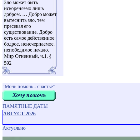
Зло может быть
искореняемо лишь
добром. … Добро может
вытеснить зло, тем
пресекая его
существование. Добро
есть самое действенное,
бодрое, неисчерпаемое,
непобедимое начало.
Мир Огненный, ч.1, §
592
"Мочь помочь - счастье"
ПАМЯТНЫЕ ДАТЫ
АВГУСТ 2026
Актуально