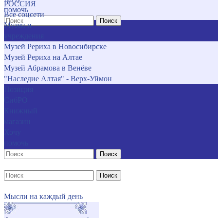
РОССИЯ
помочь
Все соцсети
Поиск
Музеи и
учреждения
Музей Рериха в Новосибирске
Музей Рериха на Алтае
Музей Абрамова в Венёве
"Наследие Алтая" - Верх-Уймон
Позиция
СибРО
Книжный
магазин
Хочу
помочь
Поиск
Поиск
Мысли на каждый день