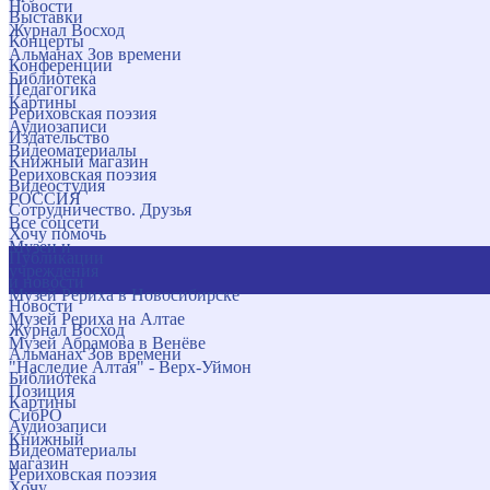
Новости
Выставки
Журнал Восход
Концерты
Альманах Зов времени
Конференции
Библиотека
Педагогика
Картины
Рериховская поэзия
Аудиозаписи
Издательство
Видеоматериалы
Книжный магазин
Рериховская поэзия
Видеостудия
РОССИЯ
Сотрудничество. Друзья
Все соцсети
Хочу помочь
Музеи и
Публикации
учреждения
и новости
Музей Рериха в Новосибирске
Новости
Музей Рериха на Алтае
Журнал Восход
Музей Абрамова в Венёве
Альманах Зов времени
"Наследие Алтая" - Верх-Уймон
Библиотека
Позиция
Картины
СибРО
Аудиозаписи
Книжный
Видеоматериалы
магазин
Рериховская поэзия
Хочу