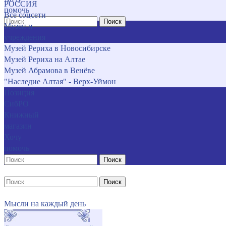
РОССИЯ
помочь
Все соцсети
Поиск
Музеи и
учреждения
Музей Рериха в Новосибирске
Музей Рериха на Алтае
Музей Абрамова в Венёве
"Наследие Алтая" - Верх-Уймон
Позиция
СибРО
Книжный
магазин
Хочу
помочь
Поиск
Поиск
Мысли на каждый день