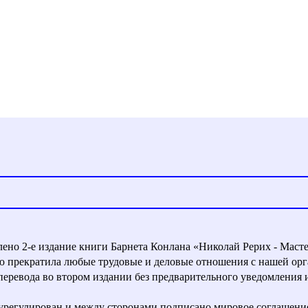
влено 2-е издание книги Барнета Конлана «Николай Рерих - Маст
ью прекратила любые трудовые и деловые отношения с нашей орг
евода во втором издании без предварительного уведомления и с
урегулирован и между сторонами подписано мировое соглашени