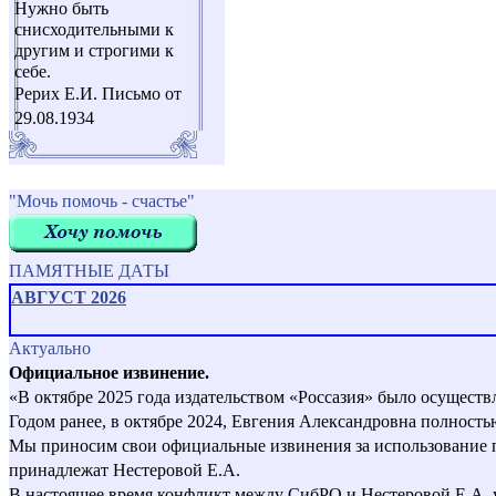
Нужно быть
снисходительными к
другим и строгими к
себе.
Рерих Е.И. Письмо от
29.08.1934
"Мочь помочь - счастье"
ПАМЯТНЫЕ ДАТЫ
АВГУСТ 2026
Актуально
Официальное извинение.
«В октябре 2025 года издательством «Россазия» было осущест
Годом ранее, в октябре 2024, Евгения Александровна полност
Мы приносим свои официальные извинения за использование пер
принадлежат Нестеровой Е.А.
В настоящее время конфликт между СибРО и Нестеровой Е.А. 