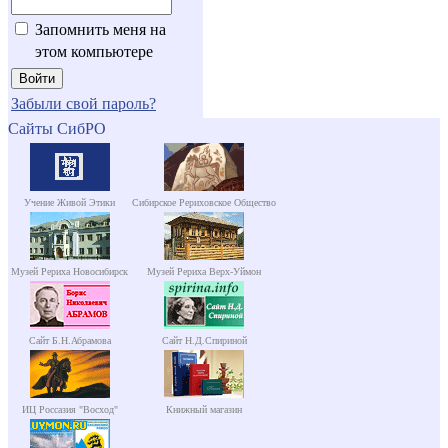
Запомнить меня на
этом компьютере
Забыли свой пароль?
Сайты СибРО
Учение Живой Этики
Сибирское Рериховское Общество
Музей Рериха Новосибирск
Музей Рериха Верх-Уймон
Сайт Б.Н.Абрамова
Сайт Н.Д.Спириной
ИЦ Россазия "Восход"
Книжный магазин