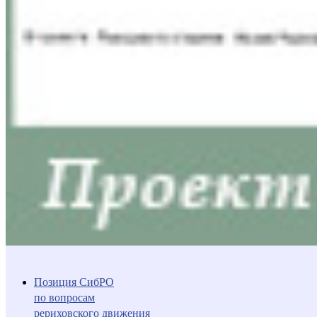
Позиция СибРО
по вопросам
рериховского движения