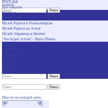
РОССИЯ
помочь
Все соцсети
Поиск
Музеи и
учреждения
Музей Рериха в Новосибирске
Музей Рериха на Алтае
Музей Абрамова в Венёве
"Наследие Алтая" - Верх-Уймон
Позиция
СибРО
Книжный
магазин
Хочу
помочь
Поиск
Поиск
Мысли на каждый день