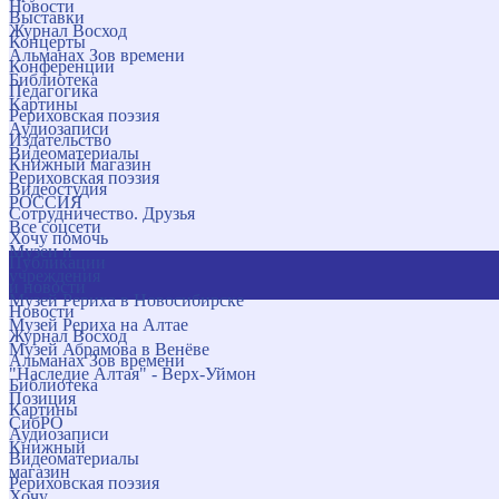
Новости
Выставки
Журнал Восход
Концерты
Альманах Зов времени
Конференции
Библиотека
Педагогика
Картины
Рериховская поэзия
Аудиозаписи
Издательство
Видеоматериалы
Книжный магазин
Рериховская поэзия
Видеостудия
РОССИЯ
Сотрудничество. Друзья
Все соцсети
Хочу помочь
Музеи и
Публикации
учреждения
и новости
Музей Рериха в Новосибирске
Новости
Музей Рериха на Алтае
Журнал Восход
Музей Абрамова в Венёве
Альманах Зов времени
"Наследие Алтая" - Верх-Уймон
Библиотека
Позиция
Картины
СибРО
Аудиозаписи
Книжный
Видеоматериалы
магазин
Рериховская поэзия
Хочу