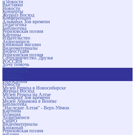
и новости
Выставки
Новости
Концерты
Журнал Восход
Конференции
Альманах Зов времени
Педагогика
Библиотека
Рериховская поэзия
Картины
Издательство
Аудиозаписи
Книжный магазин
Видеоматериалы
Видеостудия
Рериховская поэзия
Сотрудничество. Друзья
РОССИЯ
Хочу помочь
Все соцсети
Публикации
Музеи и
и новости
учреждения
Новости
Музей Рериха в Новосибирске
Журнал Восход
Музей Рериха на Алтае
Альманах Зов времени
Музей Абрамова в Венёве
Библиотека
"Наследие Алтая" - Верх-Уймон
Картины
Позиция
Аудиозаписи
СибРО
Видеоматериалы
Книжный
Рериховская поэзия
магазин