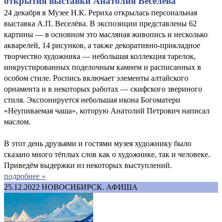
открытия выставки Анатолия Веселёва
24 декабря в Музее Н.К. Рериха открылась персональная
выставка А.П. Веселёва. В экспозиции представлены 62
картины — в основном это масляная живопись и несколько
акварелей, 14 рисунков, а также декоративно-прикладное
творчество художника — небольшая коллекция тарелок,
инкрустированных поделочным камнем и расписанных в
особом стиле. Роспись включает элементы алтайского
орнамента и в некоторых работах — скифского звериного
стиля. Экспонируется небольшая икона Богоматери
«Неупиваемая чаша», которую Анатолий Петрович написал
маслом.
В этот день друзьями и гостями музея художнику было
сказано много тёплых слов как о художнике, так и человеке.
Приведём выдержки из некоторых выступлений.
подробнее »
25.12.2022
НОВОСИБИРСК. АФИША