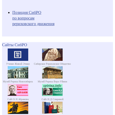
Позиция СибРО
по вопросам
рериховского движения
Сайты СибРО
Учение Живой Этики
Сибирское Рериховское Общество
Музей Рериха Новосибирск
Музей Рериха Верх-Уймон
Сайт Б.Н.Абрамова
Сайт Н.Д.Спириной