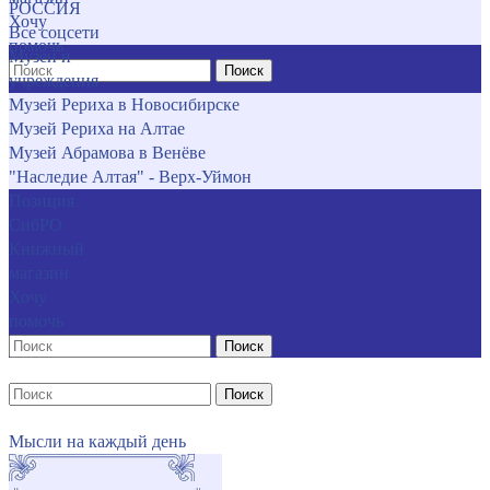
РОССИЯ
Хочу
Все соцсети
помочь
Музеи и
Поиск
учреждения
Музей Рериха в Новосибирске
Музей Рериха на Алтае
Музей Абрамова в Венёве
"Наследие Алтая" - Верх-Уймон
Позиция
СибРО
Книжный
магазин
Хочу
помочь
Поиск
Поиск
Мысли на каждый день