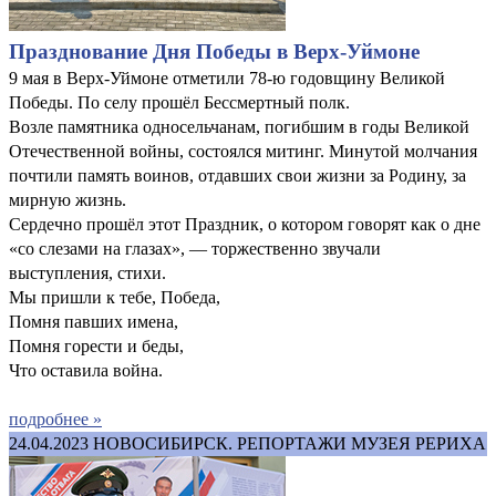
Празднование Дня Победы в Верх-Уймоне
9 мая в Верх-Уймоне отметили 78-ю годовщину Великой
Победы. По селу прошёл Бессмертный полк.
Возле памятника односельчанам, погибшим в годы Великой
Отечественной войны, состоялся митинг. Минутой молчания
почтили память воинов, отдавших свои жизни за Родину, за
мирную жизнь.
Сердечно прошёл этот Праздник, о котором говорят как о дне
«со слезами на глазах», — торжественно звучали
выступления, стихи.
Мы пришли к тебе, Победа,
Помня павших имена,
Помня горести и беды,
Что оставила война.
подробнее »
24.04.2023
НОВОСИБИРСК. РЕПОРТАЖИ МУЗЕЯ РЕРИХА