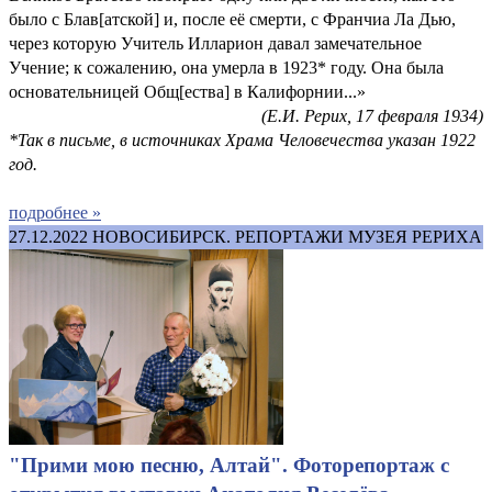
было с Блав[атской] и, после её смерти, с Франчиа Ла Дью,
через которую Учитель Илларион давал замечательное
Учение; к сожалению, она умерла в 1923* году. Она была
основательницей Общ[ества] в Калифорнии...»
(Е.И. Рерих, 17 февраля 1934)
*Так в письме, в источниках Храма Человечества указан 1922
год.
подробнее »
27.12.2022
НОВОСИБИРСК. РЕПОРТАЖИ МУЗЕЯ РЕРИХА
"Прими мою песню, Алтай". Фоторепортаж с