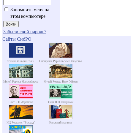
Запомнить меня на
этом компьютере
Забыли свой пароль?
Сайты СибРО
Учение Живой Этики
Сибирское Рериховское Общество
Музей Рериха Новосибирск
Музей Рериха Верх-Уймон
Сайт Б.Н.Абрамова
Сайт Н.Д.Спириной
ИЦ Россазия "Восход"
Книжный магазин