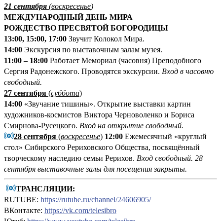
21 сентября
(
воскресенье
)
МЕЖДУНАРОДНЫЙ ДЕНЬ МИРА
РОЖДЕСТВО ПРЕСВЯТОЙ БОГОРОДИЦЫ
13:00, 15:00, 17:00
Звучит Колокол Мира.
14:00
Экскурсия по выставочным залам музея.
11:00 – 18:00
Работает Мемориал (часовня) Преподобного
Сергия Радонежского. Проводятся экскурсии.
Вход в часовню
свободный.
27 сентября
(
суббота
)
14:00
«Звучание тишины». Открытие выставки картин
художников-космистов Виктора Черноволенко и Бориса
Смирнова-Русецкого.
Вход на открытие свободный.
28 сентября
(
воскресенье
)
1
2:00
Ежемесячный «круглый
стол» Сибирского Рериховского Общества, посвящённый
творческому наследию семьи Рерихов.
Вход свободный. 28
сентября выставочные залы для посещения закрыты.
ТРАНСЛЯЦИИ:
RUTUBE:
https://rutube.ru/channel/24606905/
ВКонтакте:
https://vk.com/telesibro