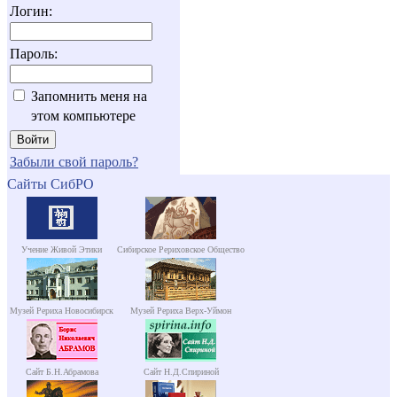
Логин:
Пароль:
Запомнить меня на
этом компьютере
Забыли свой пароль?
Сайты СибРО
Учение Живой Этики
Сибирское Рериховское Общество
Музей Рериха Новосибирск
Музей Рериха Верх-Уймон
Сайт Б.Н.Абрамова
Сайт Н.Д.Спириной