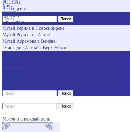
РОССИЯ
Хочу
Все соцсети
помочь
Музеи и
Поиск
учреждения
Музей Рериха в Новосибирске
Музей Рериха на Алтае
Музей Абрамова в Венёве
"Наследие Алтая" - Верх-Уймон
Позиция
СибРО
Книжный
магазин
Хочу
помочь
Поиск
Поиск
Мысли на каждый день