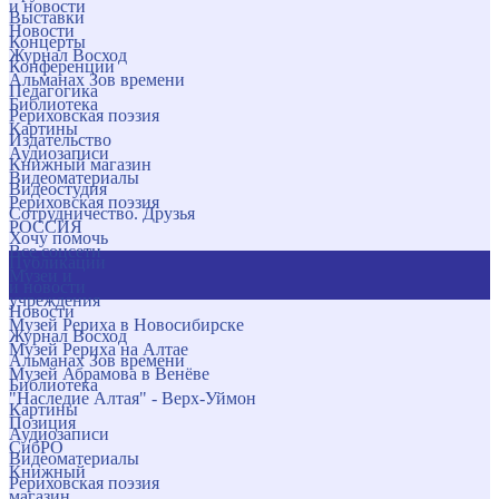
и новости
Выставки
Новости
Концерты
Журнал Восход
Конференции
Альманах Зов времени
Педагогика
Библиотека
Рериховская поэзия
Картины
Издательство
Аудиозаписи
Книжный магазин
Видеоматериалы
Видеостудия
Рериховская поэзия
Сотрудничество. Друзья
РОССИЯ
Хочу помочь
Все соцсети
Публикации
Музеи и
и новости
учреждения
Новости
Музей Рериха в Новосибирске
Журнал Восход
Музей Рериха на Алтае
Альманах Зов времени
Музей Абрамова в Венёве
Библиотека
"Наследие Алтая" - Верх-Уймон
Картины
Позиция
Аудиозаписи
СибРО
Видеоматериалы
Книжный
Рериховская поэзия
магазин