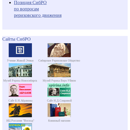
Позиция СибРО
по вопросам
рериховского движения
Сайты СибРО
Учение Живой Этики
Сибирское Рериховское Общество
Музей Рериха Новосибирск
Музей Рериха Верх-Уймон
Сайт Б.Н.Абрамова
Сайт Н.Д.Спириной
ИЦ Россазия "Восход"
Книжный магазин