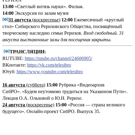
13:00
«Светлый витязь науки». Фильм.
14:00
Экскурсия по залам музея
31 августа
(воскресенье
)
12:00
Ежемесячный «круглый
стол» Сибирского Рериховского Общества, посвящённый
творческому наследию семьи Рерихов.
Вход свободный.
31
августа выставочные залы для посещения закрыты.
ТРАНСЛЯЦИИ:
RUTUBE:
https://rutube.ru/channel/24606905/
ВКонтакте:
https://vk.com/telesibro
Ютуб:
https://www.youtube.com/telesibro
16 августа
(суббота)
15:00
Рубрика «Видеоархив
СибРО». «Будем неутомимо трудиться на Указанном Пути».
Лекция О.А. Ольховой о Ю.Н. Рерихе.
24 августа
(воскресенье)
15:00
«Россия — страна великого
будущего». Онлайн-проект СибРО. Выпуск 35.