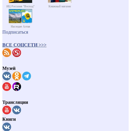
ИЦ Россазия "Восход"
Книжный магазин
Наследие Алтая
Подписаться
ВСЕ СОЦСЕТИ >>>
Музей
Трансляции
Книги