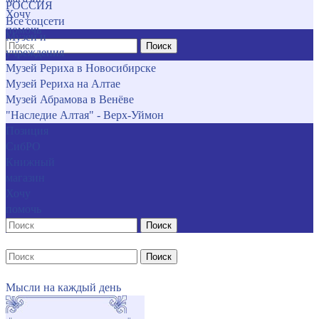
РОССИЯ
Хочу
Все соцсети
помочь
Музеи и
Поиск
учреждения
Музей Рериха в Новосибирске
Музей Рериха на Алтае
Музей Абрамова в Венёве
"Наследие Алтая" - Верх-Уймон
Позиция
СибРО
Книжный
магазин
Хочу
помочь
Поиск
Поиск
Мысли на каждый день