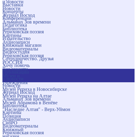
и новости
Выставки
Новости
Концерты
Журнал Восход
Конференции
Альманах Зов времени
Педагогика
Библиотека
Рериховская поэзия
Картины
Издательство
Аудиозаписи
Книжный магазин
Видеоматериалы
Видеостудия
Рериховская поэзия
Сотрудничество. Друзья
РОССИЯ
Хочу помочь
Все соцсети
Публикации
Музеи и
и новости
учреждения
Новости
Музей Рериха в Новосибирске
Журнал Восход
Музей Рериха на Алтае
Альманах Зов времени
Музей Абрамова в Венёве
Библиотека
"Наследие Алтая" - Верх-Уймон
Картины
Позиция
Аудиозаписи
СибРО
Видеоматериалы
Книжный
Рериховская поэзия
магазин