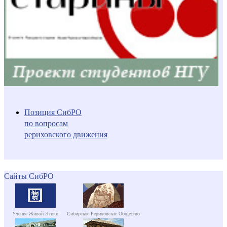
Позиция СибРО
по вопросам
рериховского движения
Сайты СибРО
Учение Живой Этики
Сибирское Рериховское Общество