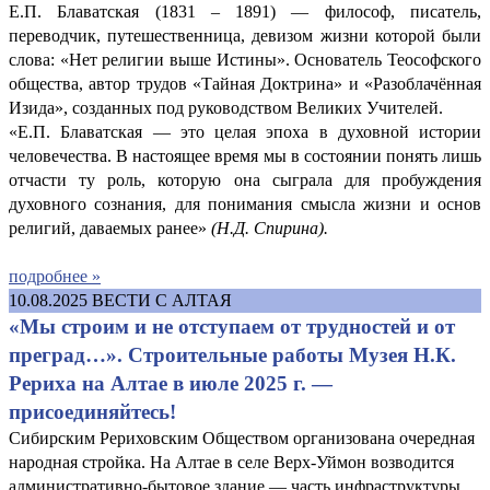
Е.П. Блаватская (1831 – 1891) — философ, писатель,
переводчик, путешественница, девизом жизни которой были
слова: «Нет религии выше Истины». Основатель Теософского
общества, автор трудов «Тайная Доктрина» и «Разоблачённая
Изида», созданных под руководством Великих Учителей.
«Е.П. Блаватская — это целая эпоха в духовной истории
человечества. В настоящее время мы в состоянии понять лишь
отчасти ту роль, которую она сыграла для пробуждения
духовного сознания, для понимания смысла жизни и основ
религий, даваемых ранее»
(
Н.Д. Спирина).
подробнее »
10.08.2025
ВЕСТИ С АЛТАЯ
«Мы строим и не отступаем от трудностей и от
преград…». Строительные работы Музея Н.К.
Рериха на Алтае в июле 2025 г. —
присоединяйтесь!
Сибирским Рериховским Обществом организована очередная
народная стройка. На Алтае в селе Верх-Уймон возводится
административно-бытовое здание — часть инфраструктуры