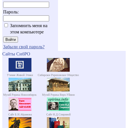
Пароль:
Запомнить меня на
этом компьютере
Забыли свой пароль?
Сайты СибРО
Учение Живой Этики
Сибирское Рериховское Общество
Музей Рериха Новосибирск
Музей Рериха Верх-Уймон
Сайт Б.Н.Абрамова
Сайт Н.Д.Спириной