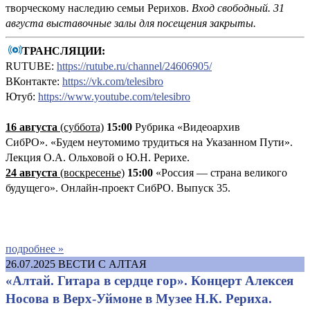
творческому наследию семьи Рерихов.
Вход свободный.
31
августа выставочные залы для посещения закрыты.
ТРАНСЛЯЦИИ:
RUTUBE:
https://rutube.ru/channel/24606905/
ВКонтакте:
https://vk.com/telesibro
Ютуб:
https://www.youtube.com/telesibro
16 августа
(суббота)
15:00
Рубрика «Видеоархив
СибРО». «Будем неутомимо трудиться на Указанном Пути».
Лекция О.А. Ольховой о Ю.Н. Рерихе.
24 августа
(воскресенье)
15:00
«Россия — страна великого
будущего». Онлайн-проект СибРО. Выпуск 35.
подробнее »
26.07.2025
ВЕСТИ С АЛТАЯ
«Алтай. Гитара в сердце гор». Концерт Алексея
Носова в Верх-Уймоне в Музее Н.К. Рериха.