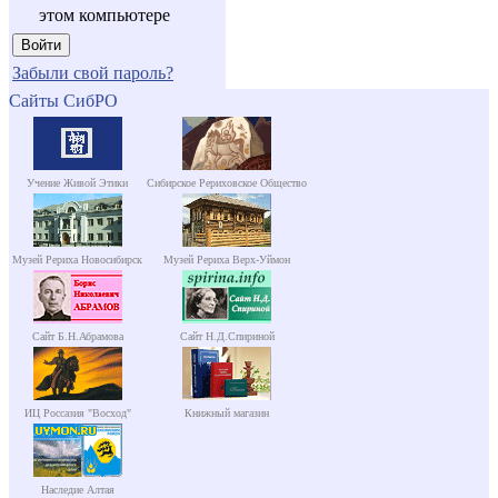
этом компьютере
Забыли свой пароль?
Сайты СибРО
Учение Живой Этики
Сибирское Рериховское Общество
Музей Рериха Новосибирск
Музей Рериха Верх-Уймон
Сайт Б.Н.Абрамова
Сайт Н.Д.Спириной
ИЦ Россазия "Восход"
Книжный магазин
Наследие Алтая