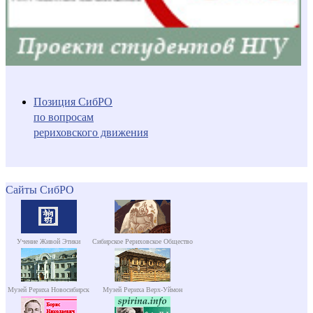
Позиция СибРО
по вопросам
рериховского движения
Сайты СибРО
Учение Живой Этики
Сибирское Рериховское Общество
Музей Рериха Новосибирск
Музей Рериха Верх-Уймон