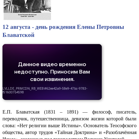
12 августа - день рождения Елены Петровны
Блаватской
Е.П. Блаватская (1831 – 1891) — философ, писатель,
переводчик, путешественница, девизом жизни которой были
слова: «Нет религии выше Истины». Основатель Теософского
общества, автор трудов «Тайная Доктрина» и «Разоблачённая