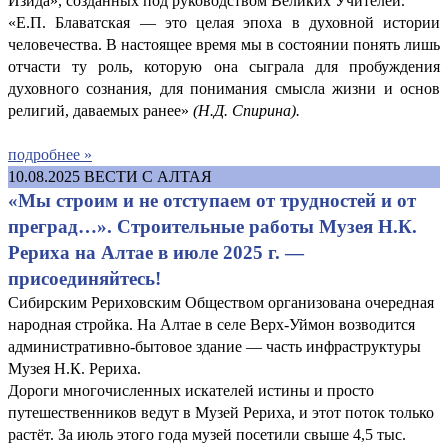
Изида», созданных под руководством Великих Учителей.
«Е.П. Блаватская — это целая эпоха в духовной истории
человечества. В настоящее время мы в состоянии понять лишь
отчасти ту роль, которую она сыграла для пробуждения
духовного сознания, для понимания смысла жизни и основ
религий, даваемых ранее»
(
Н.Д. Спирина).
подробнее »
10.08.2025
ВЕСТИ С АЛТАЯ
«Мы строим и не отступаем от трудностей и от
преград…». Строительные работы Музея Н.К.
Рериха на Алтае в июле 2025 г. —
присоединяйтесь!
Сибирским Рериховским Обществом организована очередная
народная стройка. На Алтае в селе Верх-Уймон возводится
административно-бытовое здание — часть инфраструктуры
Музея Н.К. Рериха.
Дороги многочисленных искателей истины и просто
путешественников ведут в Музей Рериха, и этот поток только
растёт. За июль этого года музей посетили свыше 4,5 тыс.