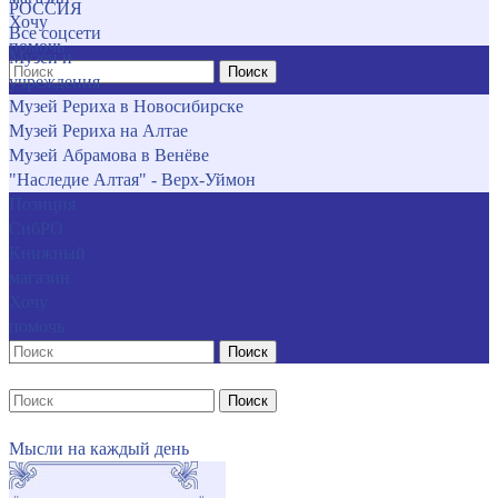
РОССИЯ
Хочу
Все соцсети
помочь
Музеи и
Поиск
учреждения
Музей Рериха в Новосибирске
Музей Рериха на Алтае
Музей Абрамова в Венёве
"Наследие Алтая" - Верх-Уймон
Позиция
СибРО
Книжный
магазин
Хочу
помочь
Поиск
Поиск
Мысли на каждый день