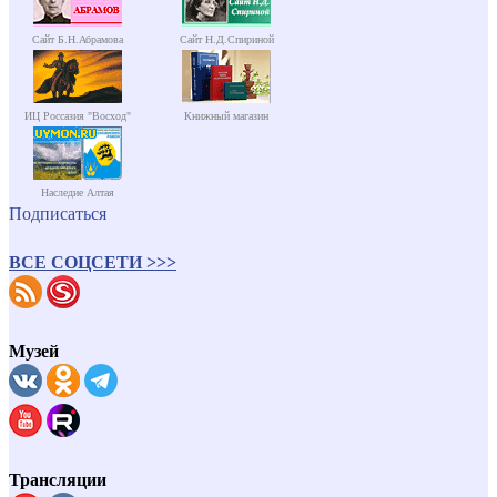
Сайт Б.Н.Абрамова
Сайт Н.Д.Спириной
ИЦ Россазия "Восход"
Книжный магазин
Наследие Алтая
Подписаться
ВСЕ СОЦСЕТИ >>>
Музей
Трансляции