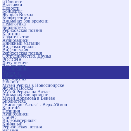
и новости
Выставки
Новости
Концерты
Журнал Восход
Конференции
Альманах Зов времени
Педагогика
Библиотека
Рериховская поэзия
Картины
Издательство
Аудиозаписи
Книжный магазин
Видеоматериалы
Видеостудия
Рериховская поэзия
Сотрудничество. Друзья
РОССИЯ
Хочу помочь
Все соцсети
Публикации
Музеи и
и новости
учреждения
Новости
Музей Рериха в Новосибирске
Журнал Восход
Музей Рериха на Алтае
Альманах Зов времени
Музей Абрамова в Венёве
Библиотека
"Наследие Алтая" - Верх-Уймон
Картины
Позиция
Аудиозаписи
СибРО
Видеоматериалы
Книжный
Рериховская поэзия
магазин