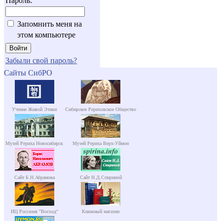
Пароль:
Запомнить меня на
этом компьютере
Забыли свой пароль?
Сайты СибРО
Учение Живой Этики
Сибирское Рериховское Общество
Музей Рериха Новосибирск
Музей Рериха Верх-Уймон
Сайт Б.Н.Абрамова
Сайт Н.Д.Спириной
ИЦ Россазия "Восход"
Книжный магазин