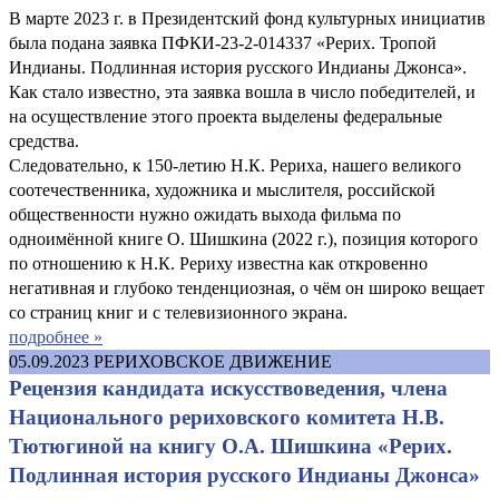
В марте 2023 г. в Президентский фонд культурных инициатив
была подана заявка ПФКИ-23-2-014337 «Рерих. Тропой
Индианы. Подлинная история русского Индианы Джонса».
Как стало известно, эта заявка вошла в число победителей, и
на осуществление этого проекта выделены федеральные
средства.
Следовательно, к 150-летию Н.К. Рериха, нашего великого
соотечественника, художника и мыслителя, российской
общественности нужно ожидать выхода фильма по
одноимённой книге О. Шишкина (2022 г.), позиция которого
по отношению к Н.К. Рериху известна как откровенно
негативная и глубоко тенденциозная, о чём он широко вещает
со страниц книг и с телевизионного экрана.
подробнее »
05.09.2023
РЕРИХОВСКОЕ ДВИЖЕНИЕ
Рецензия кандидата искусствоведения, члена
Национального рериховского комитета Н.В.
Тютюгиной на книгу О.А. Шишкина «Рерих.
Подлинная история русского Индианы Джонса»