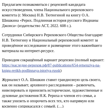
Предлагаем познакомиться с рецензией кандидата
искусствоведения, члена Национального рериховского
комитета (г. Москва) Н.В. Тютюгиной на книгу О.А.
Шишкина «Рерих. Подлинная история русского Индианы
Джонса» (издательство АСТ, 2022. 608 с.).
Сотрудники Сибирского Рериховского Общества благодарят
Н.В. Тютюгину и Национальный рериховский комитет за
проведённое исследование и размещение этого важнейшего
материала на интернет-ресурсе.
Приводим сокращённый вариант рецензии (полный вариант:
https://наследие-рерихов.рф/87-publications/654-retsenziya-na-
knigu-rerikh-podlinnaya-istoriya-russk
)
Журналист О.А. Шишкин ставит грандиозную цель своего,
как он называет, архивного расследования – развенчать,
нивелировать и принизить исторические, художественные и
духовные достижения Н.К. Рериха и членов его семьи, а
также унизить и опорочить всех тех, кто напрямую или
косвенно соприкасался с семьей. (…)