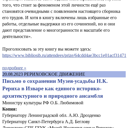
того, что стоит за феноменом этой личности ещё раз
становятся очевидными с появлением настоящего сборника
его трудов. И хотя в книгу включены лишь избранные его
работы, отдельные выдержки из его сочинений, но и они
дают представление о многогранности и масштабе его
деятельности».
Проголосовать за эту книгу вы можете здесь:
https://www.bibliosib.ru/attendees/prize/64cdd4ae3bcc1e01acf31471
подробнее »
20.08.2023
РЕРИХОВСКОЕ ДВИЖЕНИЕ
Письмо о сохранении Музея-усадьбы Н.К.
Рериха в Изваре как единого историко-
архитектурного и природного ансамбля
Министру культуры РФ О.Б. Любимовой
Копия:
Губернатору Ленинградской обл. А.Ю. Дрозденко
Губернатору Санкт-Петербурга А.Д. Беглову
Директору СПБ ГБУК «Музей-Институт семьи Рерихов»