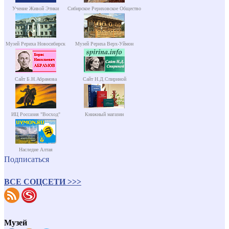
Учение Живой Этики
Сибирское Рериховское Общество
Музей Рериха Новосибирск
Музей Рериха Верх-Уймон
Сайт Б.Н.Абрамова
Сайт Н.Д.Спириной
ИЦ Россазия "Восход"
Книжный магазин
Наследие Алтая
Подписаться
ВСЕ СОЦСЕТИ >>>
Музей