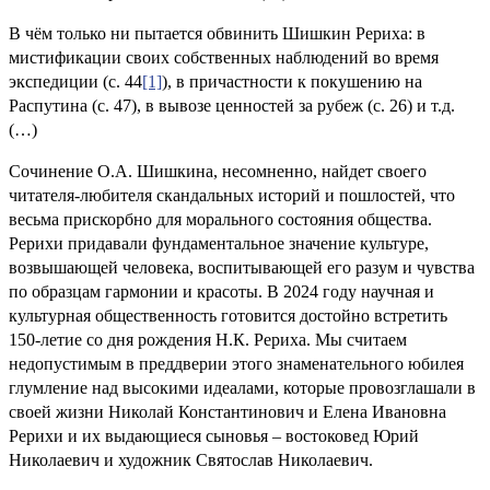
В чём только ни пытается обвинить Шишкин Рериха: в
мистификации своих собственных наблюдений во время
экспедиции (с. 44
[1]
), в причастности к покушению на
Распутина (с. 47), в вывозе ценностей за рубеж (с. 26) и т.д.
(…)
Сочинение О.А. Шишкина, несомненно, найдет своего
читателя-любителя скандальных историй и пошлостей, что
весьма прискорбно для морального состояния общества.
Рерихи придавали фундаментальное значение культуре,
возвышающей человека, воспитывающей его разум и чувства
по образцам гармонии и красоты. В 2024 году научная и
культурная общественность готовится достойно встретить
150-летие со дня рождения Н.К. Рериха. Мы считаем
недопустимым в преддверии этого знаменательного юбилея
глумление над высокими идеалами, которые провозглашали в
своей жизни Николай Константинович и Елена Ивановна
Рерихи и их выдающиеся сыновья – востоковед Юрий
Николаевич и художник Святослав Николаевич.