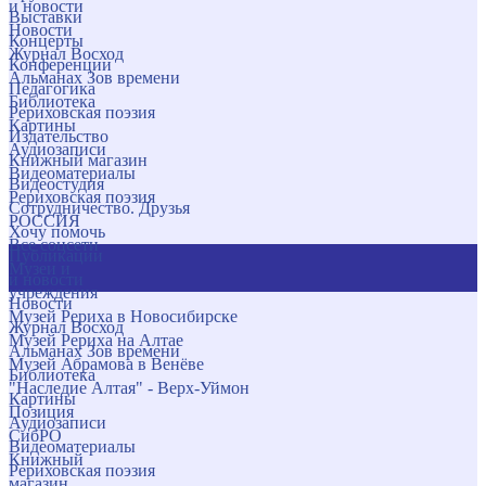
и новости
Выставки
Новости
Концерты
Журнал Восход
Конференции
Альманах Зов времени
Педагогика
Библиотека
Рериховская поэзия
Картины
Издательство
Аудиозаписи
Книжный магазин
Видеоматериалы
Видеостудия
Рериховская поэзия
Сотрудничество. Друзья
РОССИЯ
Хочу помочь
Все соцсети
Публикации
Музеи и
и новости
учреждения
Новости
Музей Рериха в Новосибирске
Журнал Восход
Музей Рериха на Алтае
Альманах Зов времени
Музей Абрамова в Венёве
Библиотека
"Наследие Алтая" - Верх-Уймон
Картины
Позиция
Аудиозаписи
СибРО
Видеоматериалы
Книжный
Рериховская поэзия
магазин