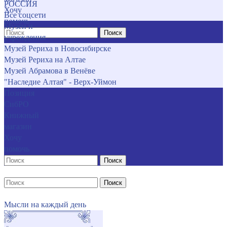
РОССИЯ
Хочу
Все соцсети
помочь
Музеи и
Поиск
учреждения
Музей Рериха в Новосибирске
Музей Рериха на Алтае
Музей Абрамова в Венёве
"Наследие Алтая" - Верх-Уймон
Позиция
СибРО
Книжный
магазин
Хочу
помочь
Поиск
Поиск
Мысли на каждый день