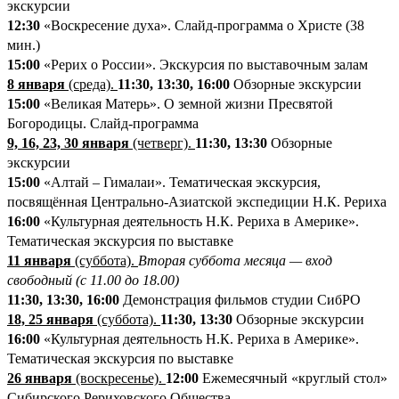
экскурсии
12:30
«Воскресение духа». Слайд-программа о Христе (38
мин.)
15:00
«Рерих о России». Экскурсия по выставочным залам
8 января
(среда).
11:30, 13:30, 16:00
Обзорные экскурсии
15:00
«Великая Матерь». О земной жизни Пресвятой
Богородицы. Слайд-программа
9, 16, 23, 30 января
(четверг).
11:30, 13:30
Обзорные
экскурсии
15:00
«Алтай – Гималаи». Тематическая экскурсия,
посвящённая Центрально-Азиатской экспедиции Н.К. Рериха
16:00
«Культурная деятельность Н.К. Рериха в Америке».
Тематическая экскурсия по выставке
11 января
(суббота).
Вторая суббота месяца — вход
свободный (с 11.00 до 18.00)
11:30, 13:30, 16:00
Демонстрация фильмов студии СибРО
18, 25 января
(суббота).
11:30, 13:30
Обзорные экскурсии
16:00
«Культурная деятельность Н.К. Рериха в Америке».
Тематическая экскурсия по выставке
26 января
(воскресенье).
12:00
Ежемесячный «круглый стол»
Сибирского Рериховского Общества