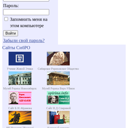
Пароль:
Запомнить меня на
этом компьютере
Забыли свой пароль?
Сайты СибРО
Учение Живой Этики
Сибирское Рериховское Общество
Музей Рериха Новосибирск
Музей Рериха Верх-Уймон
Сайт Б.Н.Абрамова
Сайт Н.Д.Спириной
ИЦ Россазия "Восход"
Книжный магазин