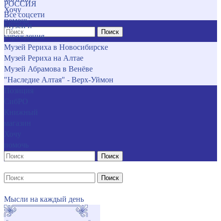
РОССИЯ
Хочу
Все соцсети
помочь
Музеи и
Поиск
учреждения
Музей Рериха в Новосибирске
Музей Рериха на Алтае
Музей Абрамова в Венёве
"Наследие Алтая" - Верх-Уймон
Позиция
СибРО
Книжный
магазин
Хочу
помочь
Поиск
Поиск
Мысли на каждый день