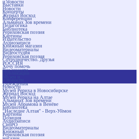
и новости
Выставки
Новости
Концерты
Журнал Восход
Конференции
Альманах Зов времени
Педагогика
Библиотека
Рериховская поэзия
Картины
Издательство
Аудиозаписи
Книжный магазин
Видеоматериалы
Видеостудия
Рериховская поэзия
Сотрудничество. Друзья
РОССИЯ
Хочу помочь
Все соцсети
Публикации
Музеи и
и новости
учреждения
Новости
Музей Рериха в Новосибирске
Журнал Восход
Музей Рериха на Алтае
Альманах Зов времени
Музей Абрамова в Венёве
Библиотека
"Наследие Алтая" - Верх-Уймон
Картины
Позиция
Аудиозаписи
СибРО
Видеоматериалы
Книжный
Рериховская поэзия
магазин