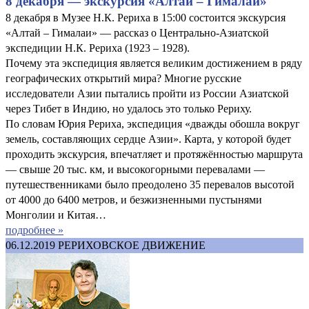
8 декабря — экскурсия «Алтай – Гималаи»
8 декабря в Музее Н.К. Рериха в 15:00 состоится экскурсия
«Алтай – Гималаи» — рассказ о Центрально-Азиатской
экспедиции Н.К. Рериха (1923 – 1928).
Почему эта экспедиция является великим достижением в ряду
географических открытий мира? Многие русские
исследователи Азии пытались пройти из России Азиатской
через Тибет в Индию, но удалось это только Рериху.
По словам Юрия Рериха, экспедиция «дважды обошла вокруг
земель, составляющих сердце Азии». Карта, у которой будет
проходить экскурсия, впечатляет и протяжённостью маршрута
— свыше 20 тыс. км, и высокогорными перевалами —
путешественниками было преодолено 35 перевалов высотой
от 4000 до 6400 метров, и безжизненными пустынями
Монголии и Китая…
подробнее »
06.12.2019
РЕРИХОВСКОЕ ДВИЖЕНИЕ