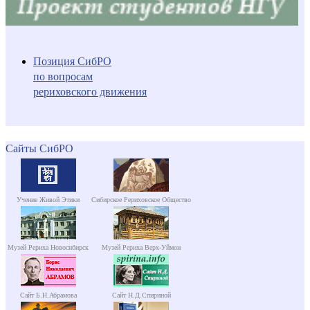
Позиция СибРО
по вопросам
рериховского движения
Сайты СибРО
Учение Живой Этики
Сибирское Рериховское Общество
Музей Рериха Новосибирск
Музей Рериха Верх-Уймон
Сайт Б.Н.Абрамова
Сайт Н.Д.Спириной