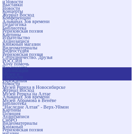
и новости
Выставки
Новости
Концерты
Журнал Восход
Конференции
Альманах Зов времени
Педагогика
Библиотека
Рериховская поэзия
Картины
Издательство
Аудиозаписи
Книжный магазин
Видеоматериалы
Видеостудия
Рериховская поэзия
Сотрудничество. Друзья
РОССИЯ
Хочу помочь
Все соцсети
Публикации
Музеи и
и новости
учреждения
Новости
Музей Рериха в Новосибирске
Журнал Восход
Музей Рериха на Алтае
Альманах Зов времени
Музей Абрамова в Венёве
Библиотека
"Наследие Алтая" - Верх-Уймон
Картины
Позиция
Аудиозаписи
СибРО
Видеоматериалы
Книжный
Рериховская поэзия
магазин