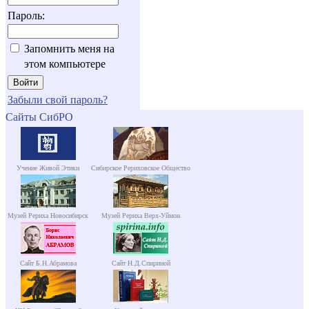
Пароль:
Запомнить меня на
этом компьютере
Забыли свой пароль?
Сайты СибРО
Учение Живой Этики
Сибирское Рериховское Общество
Музей Рериха Новосибирск
Музей Рериха Верх-Уймон
Сайт Б.Н.Абрамова
Сайт Н.Д.Спириной