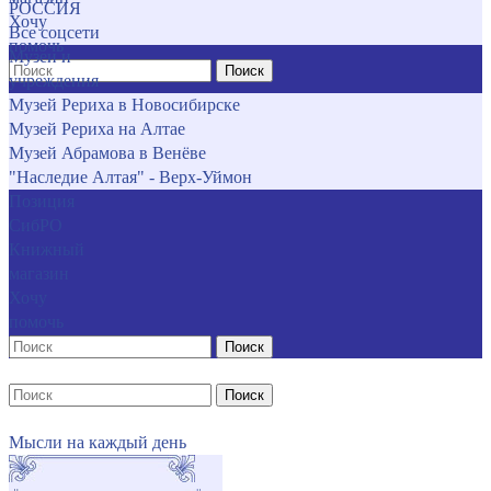
РОССИЯ
Хочу
Все соцсети
помочь
Музеи и
Поиск
учреждения
Музей Рериха в Новосибирске
Музей Рериха на Алтае
Музей Абрамова в Венёве
"Наследие Алтая" - Верх-Уймон
Позиция
СибРО
Книжный
магазин
Хочу
помочь
Поиск
Поиск
Мысли на каждый день