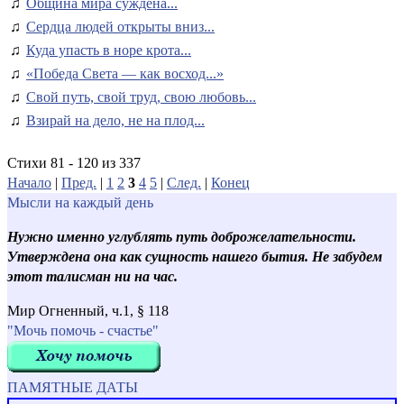
♫
Община мира суждена...
♫
Сердца людей открыты вниз...
♫
Куда упасть в норе крота...
♫
«Победа Света — как восход...»
♫
Свой путь, свой труд, свою любовь...
♫
Взирай на дело, не на плод...
Стихи 81 - 120 из 337
Начало
|
Пред.
|
1
2
3
4
5
|
След.
|
Конец
Мысли на каждый день
Нужно именно углублять путь доброжелательности.
Утверждена она как сущность нашего бытия. Не забудем
этот талисман ни на час.
Мир Огненный, ч.1, § 118
"Мочь помочь - счастье"
ПАМЯТНЫЕ ДАТЫ