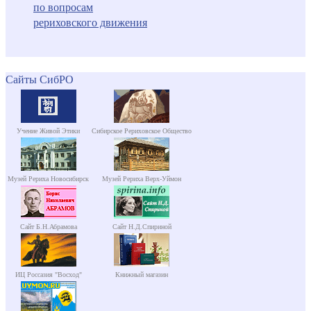
по вопросам
рериховского движения
Сайты СибРО
Учение Живой Этики
Сибирское Рериховское Общество
Музей Рериха Новосибирск
Музей Рериха Верх-Уймон
Сайт Б.Н.Абрамова
Сайт Н.Д.Спириной
ИЦ Россазия "Восход"
Книжный магазин