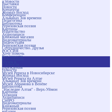
и новости
Выставки
Новости
Концерты
Журнал Восход
Конференции
Альманах Зов времени
Педагогика
Библиотека
Рериховская поэзия
Картины
Издательство
Аудиозаписи
Книжный магазин
Видеоматериалы
Видеостудия
Рериховская поэзия
Сотрудничество. Друзья
РОССИЯ
Хочу помочь
Все соцсети
Публикации
Музеи и
и новости
учреждения
Новости
Музей Рериха в Новосибирске
Журнал Восход
Музей Рериха на Алтае
Альманах Зов времени
Музей Абрамова в Венёве
Библиотека
"Наследие Алтая" - Верх-Уймон
Картины
Позиция
Аудиозаписи
СибРО
Видеоматериалы
Книжный
Рериховская поэзия
магазин