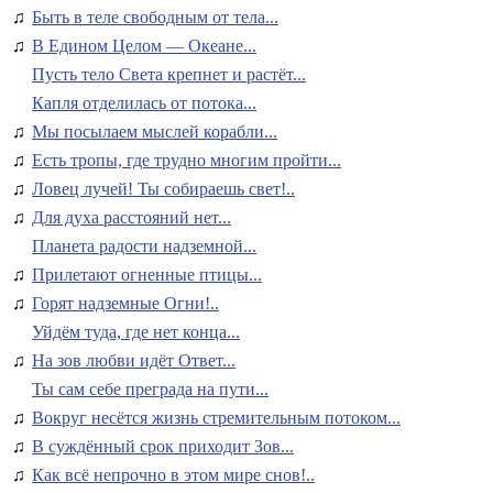
♫
Быть в теле свободным от тела...
♫
В Едином Целом — Океане...
Пусть тело Света крепнет и растёт...
Капля отделилась от потока...
♫
Мы посылаем мыслей корабли...
♫
Есть тропы, где трудно многим пройти...
♫
Ловец лучей! Ты собираешь свет!..
♫
Для духа расстояний нет...
Планета радости надземной...
♫
Прилетают огненные птицы...
♫
Горят надземные Огни!..
Уйдём туда, где нет конца...
♫
На зов любви идёт Ответ...
Ты сам себе преграда на пути...
♫
Вокруг несётся жизнь стремительным потоком...
♫
В суждённый срок приходит Зов...
♫
Как всё непрочно в этом мире снов!..