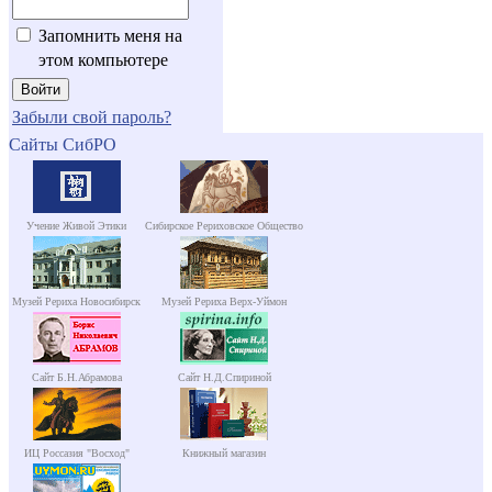
Запомнить меня на
этом компьютере
Забыли свой пароль?
Сайты СибРО
Учение Живой Этики
Сибирское Рериховское Общество
Музей Рериха Новосибирск
Музей Рериха Верх-Уймон
Сайт Б.Н.Абрамова
Сайт Н.Д.Спириной
ИЦ Россазия "Восход"
Книжный магазин