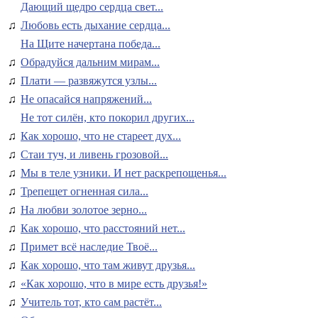
Дающий щедро сердца свет...
♫
Любовь есть дыхание сердца...
На Щите начертана победа...
♫
Обрадуйся дальним мирам...
♫
Плати — развяжутся узлы...
♫
Не опасайся напряжений...
Не тот силён, кто покорил других...
♫
Как хорошо, что не стареет дух...
♫
Стаи туч, и ливень грозовой...
♫
Мы в теле узники. И нет раскрепощенья...
♫
Трепещет огненная сила...
♫
На любви золотое зерно...
♫
Как хорошо, что расстояний нет...
♫
Примет всё наследие Твоё...
♫
Как хорошо, что там живут друзья...
♫
«Как хорошо, что в мире есть друзья!»
♫
Учитель тот, кто сам растёт...