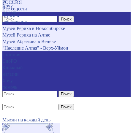
РОССИЯ
Хочу
Все соцсети
помочь
Музеи и
Поиск
учреждения
Музей Рериха в Новосибирске
Музей Рериха на Алтае
Музей Абрамова в Венёве
"Наследие Алтая" - Верх-Уймон
Позиция
СибРО
Книжный
магазин
Хочу
помочь
Поиск
Поиск
Мысли на каждый день