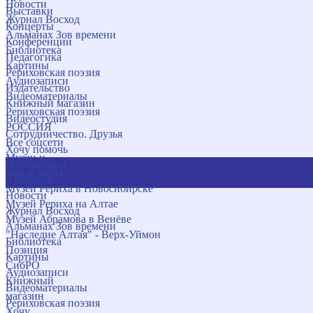
Новости
Выставки
Журнал Восход
Концерты
Альманах Зов времени
Конференции
Библиотека
Педагогика
Картины
Рериховская поэзия
Аудиозаписи
Издательство
Видеоматериалы
Книжный магазин
Рериховская поэзия
Видеостудия
РОССИЯ
Сотрудничество. Друзья
Все соцсети
Хочу помочь
Музеи и
Публикации
учреждения
и новости
Музей Рериха в Новосибирске
Новости
Музей Рериха на Алтае
Журнал Восход
Музей Абрамова в Венёве
Альманах Зов времени
"Наследие Алтая" - Верх-Уймон
Библиотека
Позиция
Картины
СибРО
Аудиозаписи
Книжный
Видеоматериалы
магазин
Рериховская поэзия
Хочу