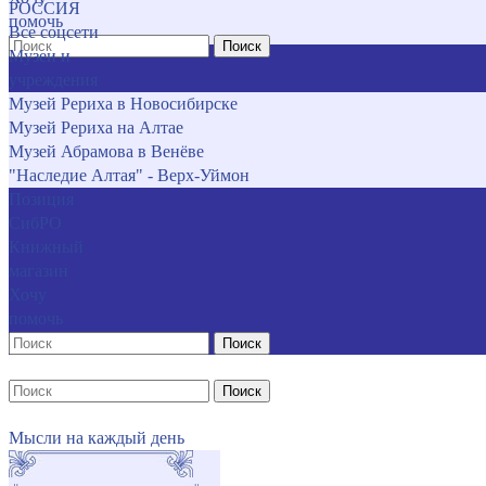
РОССИЯ
помочь
Все соцсети
Поиск
Музеи и
учреждения
Музей Рериха в Новосибирске
Музей Рериха на Алтае
Музей Абрамова в Венёве
"Наследие Алтая" - Верх-Уймон
Позиция
СибРО
Книжный
магазин
Хочу
помочь
Поиск
Поиск
Мысли на каждый день