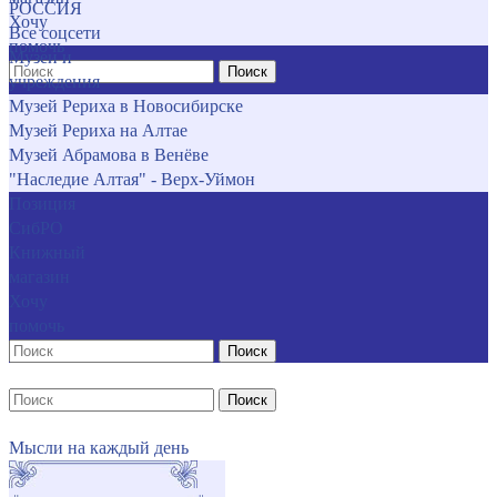
РОССИЯ
Хочу
Все соцсети
помочь
Музеи и
Поиск
учреждения
Музей Рериха в Новосибирске
Музей Рериха на Алтае
Музей Абрамова в Венёве
"Наследие Алтая" - Верх-Уймон
Позиция
СибРО
Книжный
магазин
Хочу
помочь
Поиск
Поиск
Мысли на каждый день