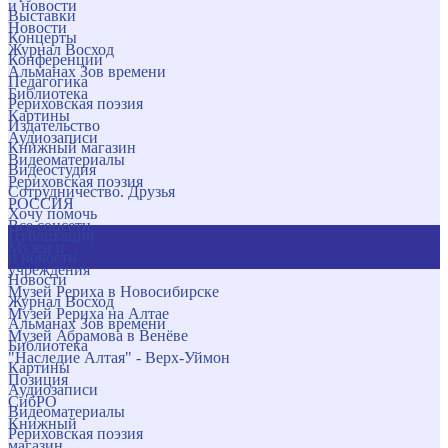
и новости
Выставки
Новости
Концерты
Журнал Восход
Конференции
Альманах Зов времени
Педагогика
Библиотека
Рериховская поэзия
Картины
Издательство
Аудиозаписи
Книжный магазин
Видеоматериалы
Видеостудия
Рериховская поэзия
Сотрудничество. Друзья
РОССИЯ
Хочу помочь
Все соцсети
Публикации
Музеи и
и новости
учреждения
Новости
Музей Рериха в Новосибирске
Журнал Восход
Музей Рериха на Алтае
Альманах Зов времени
Музей Абрамова в Венёве
Библиотека
"Наследие Алтая" - Верх-Уймон
Картины
Позиция
Аудиозаписи
СибРО
Видеоматериалы
Книжный
Рериховская поэзия
магазин