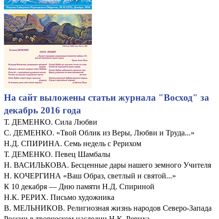
На сайт выложены статьи журнала "Восход" за
декабрь 2016 года
Т. ДЕМЕНКО. Сила Любви
С. ДЕМЕНКО. «Твой Облик из Веры, Любви и Труда...»
Н.Д. СПИРИНА. Семь недель с Рерихом
Т. ДЕМЕНКО. Певец Шамбалы
Н. ВАСИЛЬКОВА. Бесценные дары нашего земного Учителя
Н. КОЧЕРГИНА «Ваш Образ, светлый и святой...»
К 10 декабря — Дню памяти Н.Д. Спириной
Н.К. РЕРИХ. Письмо художника
В. МЕЛЬНИКОВ. Религиозная жизнь народов Северо-Запада
России в творческом наследии Н.К. Рериха