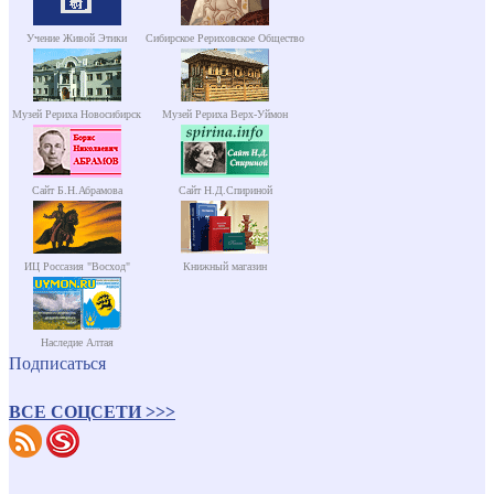
Учение Живой Этики
Сибирское Рериховское Общество
Музей Рериха Новосибирск
Музей Рериха Верх-Уймон
Сайт Б.Н.Абрамова
Сайт Н.Д.Спириной
ИЦ Россазия "Восход"
Книжный магазин
Наследие Алтая
Подписаться
ВСЕ СОЦСЕТИ >>>