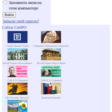
Запомнить меня на
этом компьютере
Забыли свой пароль?
Сайты СибРО
Учение Живой Этики
Сибирское Рериховское Общество
Музей Рериха Новосибирск
Музей Рериха Верх-Уймон
Сайт Б.Н.Абрамова
Сайт Н.Д.Спириной
ИЦ Россазия "Восход"
Книжный магазин