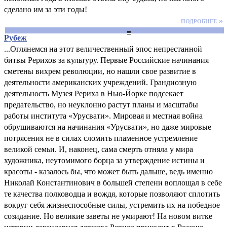
сделано им за эти годы!
подробнее »
≡
Рубеж
...Оглянемся на этот величественный эпос непрестанной
битвы Рерихов за культуру. Первые Российские начинания
сметены вихрем революции, но нашли свое развитие в
деятельности американских учреждений. Грандиозную
деятельность Музея Рериха в Нью-Йорке подсекает
предательство, но неуклонно растут планы и масштабы
работы института «Урусвати». Мировая и местная война
обрушиваются на начинания «Урусвати», но даже мировые
потрясения не в силах сломить пламенное устремление
великой семьи. И, наконец, сама смерть отняла у мира
художника, неутомимого борца за утверждение истины и
красоты - казалось бы, что может быть дальше, ведь именно
Николай Константинович в большей степени воплощал в себе
те качества полководца и вождя, которые позволяют сплотить
вокруг себя жизнеспособные силы, устремить их на победное
созидание. Но великие заветы не умирают! На новом витке