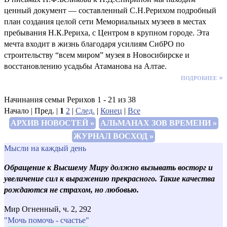
ценный документ — составленный С.Н.Рерихом подробный
план создания целой сети Мемориальных музеев в местах
пребывания Н.К.Рериха, с Центром в крупном городе. Эта
мечта входит в жизнь благодаря усилиям СибРО по
строительству “всем миром” музея в Новосибирске и
восстановлению усадьбы Атаманова на Алтае.
подробнее »
Начинания семьи Рерихов 1 - 21 из 38
Начало | Пред. |
1
2
|
След.
|
Конец
|
Все
АРХИВ НОВОСТЕЙ »
АЛЬМАНАХ ЗОВ ВРЕМЕНИ »
ЖУРНАЛ ВОСХОД »
Мысли на каждый день
Обращение к Высшему Миру должно вызывать восторг и
увеличение сил к выражению прекрасного. Такие качества
рождаются не страхом, но любовью.
Мир Огненный, ч. 2, 292
"Мочь помочь - счастье"