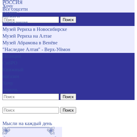
РОССИЯ
Хочу
Все соцсети
помочь
Музеи и
Поиск
учреждения
Музей Рериха в Новосибирске
Музей Рериха на Алтае
Музей Абрамова в Венёве
"Наследие Алтая" - Верх-Уймон
Позиция
СибРО
Книжный
магазин
Хочу
помочь
Поиск
Поиск
Мысли на каждый день