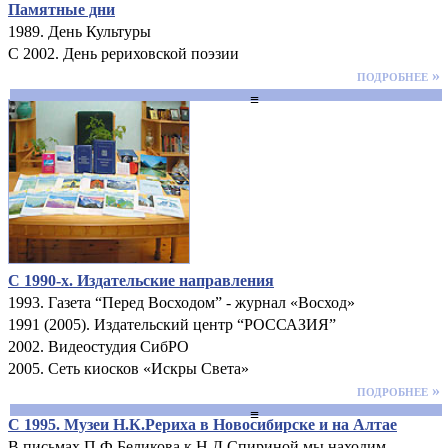
Памятные дни
1989. День Культуры
С 2002. День рериховской поэзии
подробнее »
≡
С 1990-х. Издательские направления
1993. Газета “Перед Восходом” - журнал «Восход»
1991 (2005). Издательский центр “РОССАЗИЯ”
2002. Видеостудия СибРО
2005. Сеть киосков «Искры Света»
подробнее »
≡
C 1995. Музеи Н.К.Рериха в Новосибирске и на Алтае
В письмах П.Ф.Беликова к Н.Д.Спириной мы находим