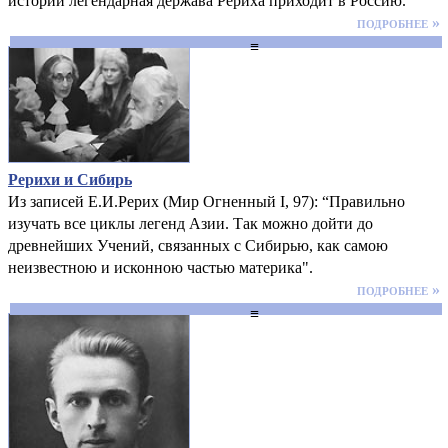
истории легендарная держава Рериха приходит в Россию.
подробнее »
≡
Рерихи и Сибирь
Из записей Е.И.Рерих (Мир Огненный I, 97): “Правильно
изучать все циклы легенд Азии. Так можно дойти до
древнейших Учений, связанных с Сибирью, как самою
неизвестною и исконною частью материка".
подробнее »
≡