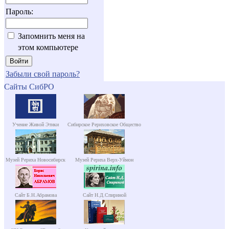
Пароль:
Запомнить меня на
этом компьютере
Забыли свой пароль?
Сайты СибРО
Учение Живой Этики
Сибирское Рериховское Общество
Музей Рериха Новосибирск
Музей Рериха Верх-Уймон
Сайт Б.Н.Абрамова
Сайт Н.Д.Спириной