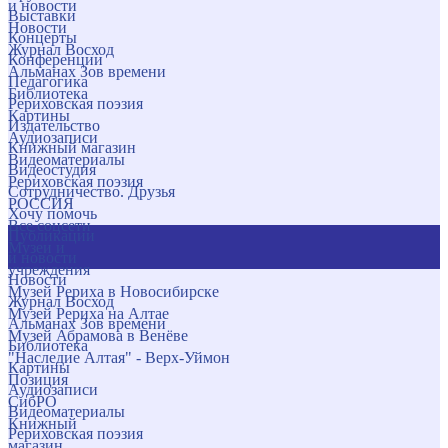
и новости
Выставки
Новости
Концерты
Журнал Восход
Конференции
Альманах Зов времени
Педагогика
Библиотека
Рериховская поэзия
Картины
Издательство
Аудиозаписи
Книжный магазин
Видеоматериалы
Видеостудия
Рериховская поэзия
Сотрудничество. Друзья
РОССИЯ
Хочу помочь
Все соцсети
Публикации
Музеи и
и новости
учреждения
Новости
Музей Рериха в Новосибирске
Журнал Восход
Музей Рериха на Алтае
Альманах Зов времени
Музей Абрамова в Венёве
Библиотека
"Наследие Алтая" - Верх-Уймон
Картины
Позиция
Аудиозаписи
СибРО
Видеоматериалы
Книжный
Рериховская поэзия
магазин