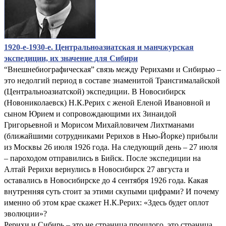
1920-е-1930-е. Центральноазиатская и манчжурская
экспедиции, их значение для Сибири
“Внешнебиографическая” связь между Рерихами и Сибирью –
это недолгий период в составе знаменитой Трансгималайской
(Центральноазиатской) экспедиции. В Новосибирск
(Новониколаевск) Н.К.Рерих с женой Еленой Ивановной и
сыном Юрием и сопровождающими их Зинаидой
Григорьевной и Морисом Михайловичем Лихтманами
(ближайшими сотрудниками Рерихов в Нью-Йорке) прибыли
из Москвы 26 июля 1926 года. На следующий день – 27 июля
– пароходом отправились в Бийск. После экспедиции на
Алтай Рерихи вернулись в Новосибирск 27 августа и
оставались в Новосибирске до 4 сентября 1926 года. Какая
внутренняя суть стоит за этими скупыми цифрами? И почему
именно об этом крае скажет Н.К.Рерих: «Здесь будет оплот
эволюции»?
Рерихи и Сибирь – это не страница прошлого, это страница