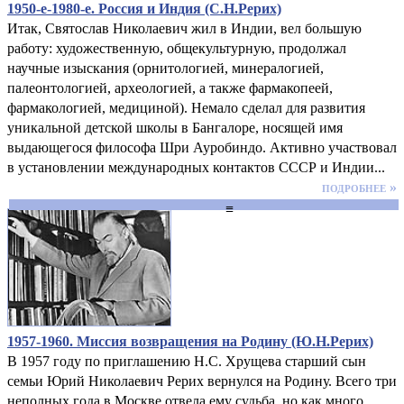
1950-е-1980-е. Россия и Индия (С.Н.Рерих)
Итак, Святослав Николаевич жил в Индии, вел большую
работу: художественную, общекультурную, продолжал
научные изыскания (орнитологией, минералогией,
палеонтологией, археологией, а также фармакопеей,
фармакологией, медициной). Немало сделал для развития
уникальной детской школы в Бангалоре, носящей имя
выдающегося философа Шри Ауробиндо. Активно участвовал
в установлении международных контактов СССР и Индии...
подробнее »
≡
1957-1960. Миссия возвращения на Родину (Ю.Н.Рерих)
В 1957 году по приглашению Н.С. Хрущева старший сын
семьи Юрий Николаевич Рерих вернулся на Родину. Всего три
неполных года в Москве отвела ему судьба, но как много