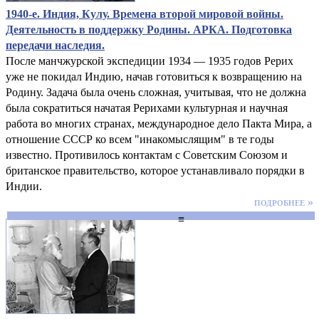
1940-е. Индия, Кулу. Времена второй мировой войны.
Деятельность в поддержку Родины. АРКА. Подготовка
передачи наследия.
После манчжурской экспедиции 1934 — 1935 годов Рерих
уже не покидал Индию, начав готовиться к возвращению на
Родину. Задача была очень сложная, учитывая, что не должна
была сократиться начатая Рерихами культурная и научная
работа во многих странах, международное дело Пакта Мира, а
отношение СССР ко всем "инакомыслящим" в те годы
известно. Противилось контактам с Советским Союзом и
британское правительство, которое устанавливало порядки в
Индии.
подробнее »
≡