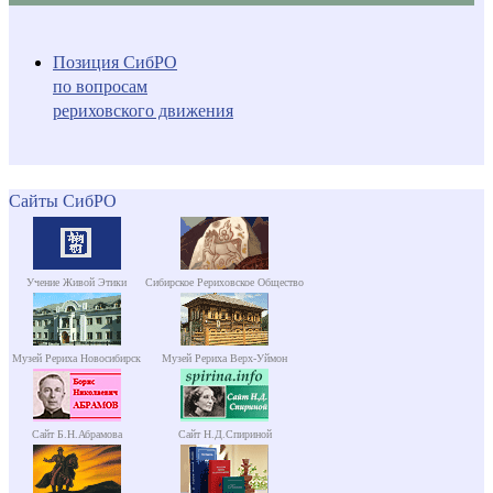
Позиция СибРО
по вопросам
рериховского движения
Сайты СибРО
Учение Живой Этики
Сибирское Рериховское Общество
Музей Рериха Новосибирск
Музей Рериха Верх-Уймон
Сайт Б.Н.Абрамова
Сайт Н.Д.Спириной