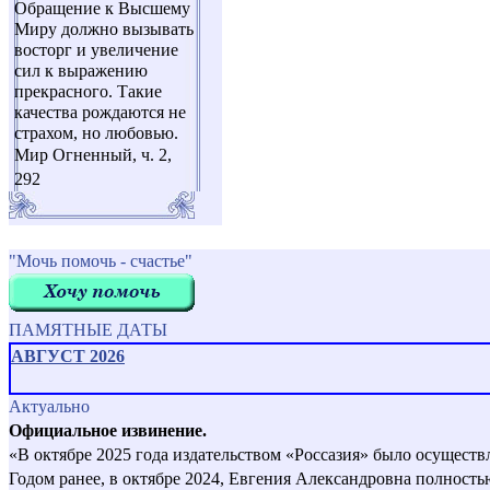
Обращение к Высшему
Миру должно вызывать
восторг и увеличение
сил к выражению
прекрасного. Такие
качества рождаются не
страхом, но любовью.
Мир Огненный, ч. 2,
292
"Мочь помочь - счастье"
ПАМЯТНЫЕ ДАТЫ
АВГУСТ 2026
Актуально
Официальное извинение.
«В октябре 2025 года издательством «Россазия» было осущест
Годом ранее, в октябре 2024, Евгения Александровна полност