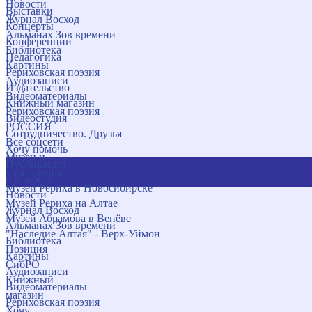
Новости
Выставки
Журнал Восход
Концерты
Альманах Зов времени
Конференции
Библиотека
Педагогика
Картины
Рериховская поэзия
Аудиозаписи
Издательство
Видеоматериалы
Книжный магазин
Рериховская поэзия
Видеостудия
РОССИЯ
Сотрудничество. Друзья
Все соцсети
Хочу помочь
Музеи и
Публикации
учреждения
и новости
Музей Рериха в Новосибирске
Новости
Музей Рериха на Алтае
Журнал Восход
Музей Абрамова в Венёве
Альманах Зов времени
"Наследие Алтая" - Верх-Уймон
Библиотека
Позиция
Картины
СибРО
Аудиозаписи
Книжный
Видеоматериалы
магазин
Рериховская поэзия
Хочу