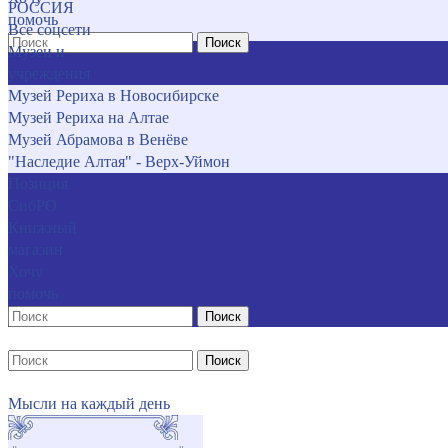
РОССИЯ
помочь
Все соцсети
Поиск
Музеи и
учреждения
Музей Рериха в Новосибирске
Музей Рериха на Алтае
Музей Абрамова в Венёве
"Наследие Алтая" - Верх-Уймон
Позиция
СибРО
Книжный
магазин
Хочу
помочь
Поиск
Поиск
Мысли на каждый день