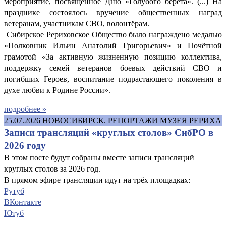
мероприятие, посвящённое Дню «Голубого берета». (...) На
празднике состоялось вручение общественных наград
ветеранам, участникам СВО, волонтёрам.
Сибирское Рериховское Общество было награждено медалью
«Полковник Ильин Анатолий Григорьевич» и Почётной
грамотой «За активную жизненную позицию коллектива,
поддержку семей ветеранов боевых действий СВО и
погибших Героев, воспитание подрастающего поколения в
духе любви к Родине России».
подробнее »
25.07.2026
НОВОСИБИРСК. РЕПОРТАЖИ МУЗЕЯ РЕРИХА
Записи трансляций «круглых столов» СибРО в
2026 году
В этом посте будут собраны вместе записи трансляций
круглых столов за 2026 год.
В прямом эфире трансляции идут на трёх площадках:
Рутуб
ВКонтакте
Ютуб