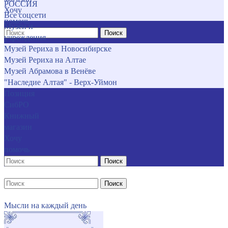
РОССИЯ
Хочу
Все соцсети
помочь
Музеи и
Поиск
учреждения
Музей Рериха в Новосибирске
Музей Рериха на Алтае
Музей Абрамова в Венёве
"Наследие Алтая" - Верх-Уймон
Позиция
СибРО
Книжный
магазин
Хочу
помочь
Поиск
Поиск
Мысли на каждый день