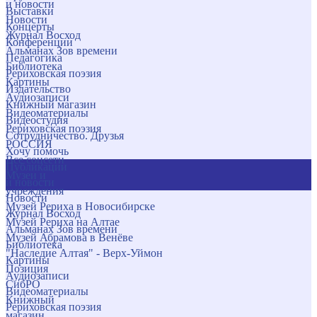
и новости
Выставки
Новости
Концерты
Журнал Восход
Конференции
Альманах Зов времени
Педагогика
Библиотека
Рериховская поэзия
Картины
Издательство
Аудиозаписи
Книжный магазин
Видеоматериалы
Видеостудия
Рериховская поэзия
Сотрудничество. Друзья
РОССИЯ
Хочу помочь
Все соцсети
Публикации
Музеи и
и новости
учреждения
Новости
Музей Рериха в Новосибирске
Журнал Восход
Музей Рериха на Алтае
Альманах Зов времени
Музей Абрамова в Венёве
Библиотека
"Наследие Алтая" - Верх-Уймон
Картины
Позиция
Аудиозаписи
СибРО
Видеоматериалы
Книжный
Рериховская поэзия
магазин