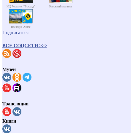
ИЦ Россазия "Восход"
Книжный магазин
Наследие Алтая
Подписаться
ВСЕ СОЦСЕТИ >>>
Музей
Трансляции
Книги