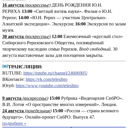
16 августа
(воскресенье)
ДЕНЬ РОЖДЕНИЯ Ю.Н.
РЕРИХА
13:00
«Светлый витязь науки». Фильм о Ю.Н.
Рерихе;
14:00
«Ю.Н. Рерих — участник Центрально-
Азиатской экспедиции». Экскурсия;
16:00
Экскурсия по залам
музея.
30 августа
(воскресенье
)
12:00
Ежемесячный «круглый стол»
Сибирского Рериховского Общества, посвящённый
творческому наследию семьи Рерихов.
Вход свободный
. 30
августа выставочные залы для посещения закрыты.
ТРАНСЛЯЦИИ:
RUTUBE:
https://rutube.ru/channel/24606905/
ВКонтакте:
https://vk.com/telesibro
Ютуб:
https://www.youtube.com/telesibro
9 августа
(
воскресенье
)
1
5:00
Рубрика «Видеоархив СибРО».
В.И. Лотов «О пространстве многих измерений». Лекция.
24 августа
(понедельник
)
15:00
«Россия — страна великого
будущего». Онлайн-проект СибРО. Выпуск 47.
подробнее »