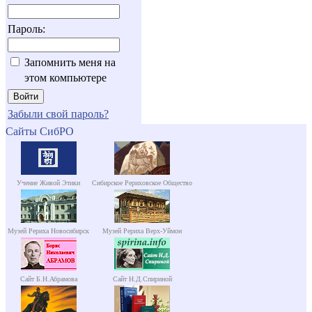
Пароль:
Запомнить меня на
этом компьютере
Забыли свой пароль?
Сайты СибРО
Учение Живой Этики
Сибирское Рериховское Общество
Музей Рериха Новосибирск
Музей Рериха Верх-Уймон
Сайт Б.Н.Абрамова
Сайт Н.Д.Спириной