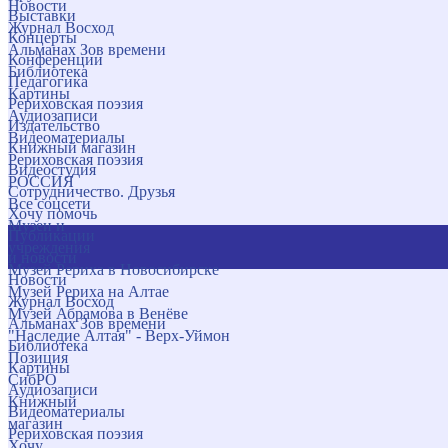
Новости
Выставки
Журнал Восход
Концерты
Альманах Зов времени
Конференции
Библиотека
Педагогика
Картины
Рериховская поэзия
Аудиозаписи
Издательство
Видеоматериалы
Книжный магазин
Рериховская поэзия
Видеостудия
РОССИЯ
Сотрудничество. Друзья
Все соцсети
Хочу помочь
Музеи и
Публикации
учреждения
и новости
Музей Рериха в Новосибирске
Новости
Музей Рериха на Алтае
Журнал Восход
Музей Абрамова в Венёве
Альманах Зов времени
"Наследие Алтая" - Верх-Уймон
Библиотека
Позиция
Картины
СибРО
Аудиозаписи
Книжный
Видеоматериалы
магазин
Рериховская поэзия
Хочу