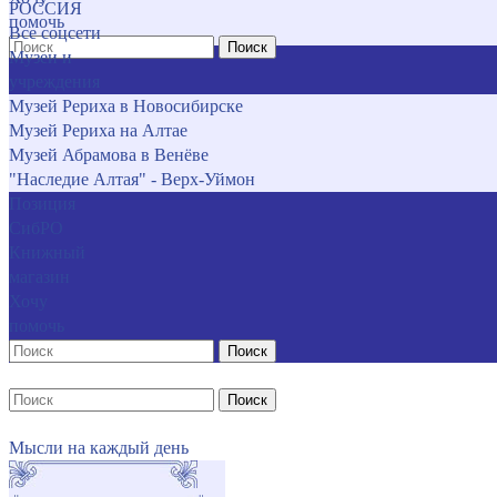
РОССИЯ
помочь
Все соцсети
Поиск
Музеи и
учреждения
Музей Рериха в Новосибирске
Музей Рериха на Алтае
Музей Абрамова в Венёве
"Наследие Алтая" - Верх-Уймон
Позиция
СибРО
Книжный
магазин
Хочу
помочь
Поиск
Поиск
Мысли на каждый день