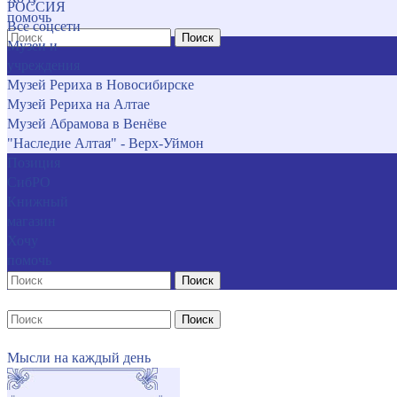
РОССИЯ
помочь
Все соцсети
Поиск
Музеи и
учреждения
Музей Рериха в Новосибирске
Музей Рериха на Алтае
Музей Абрамова в Венёве
"Наследие Алтая" - Верх-Уймон
Позиция
СибРО
Книжный
магазин
Хочу
помочь
Поиск
Поиск
Мысли на каждый день