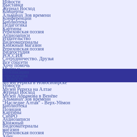
Новости
Выставки
Журнал Восход
Концерты
Альманах Зов времени
Конференции
Библиотека
Педагогика
Картины
Рериховская поэзия
Аудиозаписи
Издательство
Видеоматериалы
Книжный магазин
Рериховская поэзия
Видеостудия
РОССИЯ
Сотрудничество. Друзья
Все соцсети
Хочу помочь
Музеи и
Публикации
учреждения
и новости
Музей Рериха в Новосибирске
Новости
Музей Рериха на Алтае
Журнал Восход
Музей Абрамова в Венёве
Альманах Зов времени
"Наследие Алтая" - Верх-Уймон
Библиотека
Позиция
Картины
СибРО
Аудиозаписи
Книжный
Видеоматериалы
магазин
Рериховская поэзия
Хочу