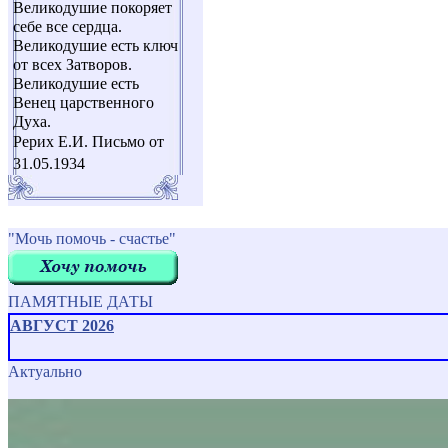
Великодушие покоряет
себе все сердца.
Великодушие есть ключ
от всех Затворов.
Великодушие есть
Венец царственного
Духа.
Рерих Е.И. Письмо от
31.05.1934
"Мочь помочь - счастье"
ПАМЯТНЫЕ ДАТЫ
АВГУСТ 2026
Актуально