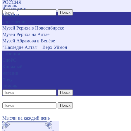
РОССИЯ
помочь
Все соцсети
Поиск
Музеи и
учреждения
Музей Рериха в Новосибирске
Музей Рериха на Алтае
Музей Абрамова в Венёве
"Наследие Алтая" - Верх-Уймон
Позиция
СибРО
Книжный
магазин
Хочу
помочь
Поиск
Поиск
Мысли на каждый день