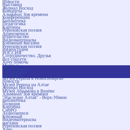
Новости
Выставки
Журнал Восход
Концерты
Альманах Зов времени
Конференции
Библиотека
Педагогика
Картины
Рериховская поэзия
Аудиозаписи
Издательство
Видеоматериалы
Книжный магазин
Рериховская поэзия
Видеостудия
РОССИЯ
Сотрудничество. Друзья
Все соцсети
Хочу помочь
Музеи и
Публикации
учреждения
и новости
Музей Рериха в Новосибирске
Новости
Музей Рериха на Алтае
Журнал Восход
Музей Абрамова в Венёве
Альманах Зов времени
"Наследие Алтая" - Верх-Уймон
Библиотека
Позиция
Картины
СибРО
Аудиозаписи
Книжный
Видеоматериалы
магазин
Рериховская поэзия
Хочу