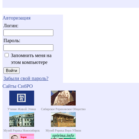
Авторизация
Логин:
Пароль:
Запомнить меня на
этом компьютере
Забыли свой пароль?
Сайты СибРО
Учение Живой Этики
Сибирское Рериховское Общество
Музей Рериха Новосибирск
Музей Рериха Верх-Уймон