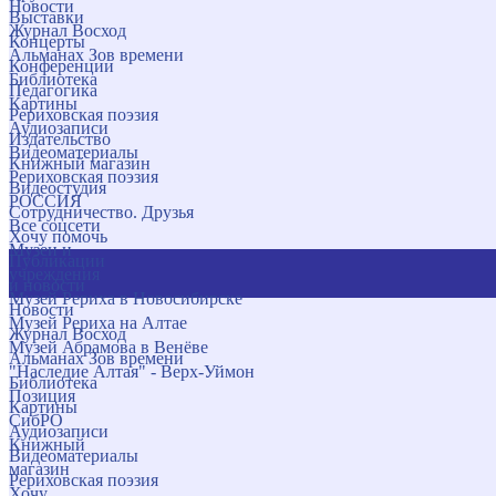
Новости
Выставки
Журнал Восход
Концерты
Альманах Зов времени
Конференции
Библиотека
Педагогика
Картины
Рериховская поэзия
Аудиозаписи
Издательство
Видеоматериалы
Книжный магазин
Рериховская поэзия
Видеостудия
РОССИЯ
Сотрудничество. Друзья
Все соцсети
Хочу помочь
Музеи и
Публикации
учреждения
и новости
Музей Рериха в Новосибирске
Новости
Музей Рериха на Алтае
Журнал Восход
Музей Абрамова в Венёве
Альманах Зов времени
"Наследие Алтая" - Верх-Уймон
Библиотека
Позиция
Картины
СибРО
Аудиозаписи
Книжный
Видеоматериалы
магазин
Рериховская поэзия
Хочу