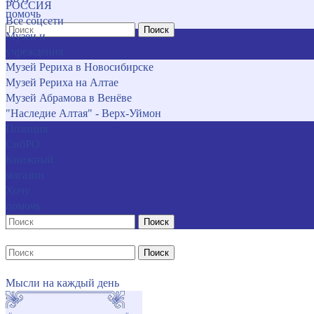
РОССИЯ
помочь
Все соцсети
Поиск
Музеи и
учреждения
Музей Рериха в Новосибирске
Музей Рериха на Алтае
Музей Абрамова в Венёве
"Наследие Алтая" - Верх-Уймон
Позиция
СибРО
Книжный
магазин
Хочу
помочь
Поиск
Поиск
Мысли на каждый день