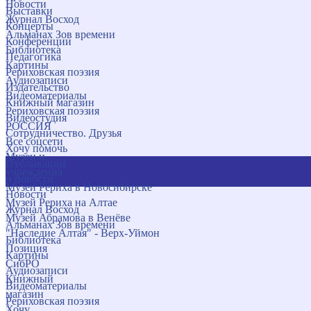
Новости
Выставки
Журнал Восход
Концерты
Альманах Зов времени
Конференции
Библиотека
Педагогика
Картины
Рериховская поэзия
Аудиозаписи
Издательство
Видеоматериалы
Книжный магазин
Рериховская поэзия
Видеостудия
РОССИЯ
Сотрудничество. Друзья
Все соцсети
Хочу помочь
Музеи и
Публикации
учреждения
и новости
Музей Рериха в Новосибирске
Новости
Музей Рериха на Алтае
Журнал Восход
Музей Абрамова в Венёве
Альманах Зов времени
"Наследие Алтая" - Верх-Уймон
Библиотека
Позиция
Картины
СибРО
Аудиозаписи
Книжный
Видеоматериалы
магазин
Рериховская поэзия
Хочу