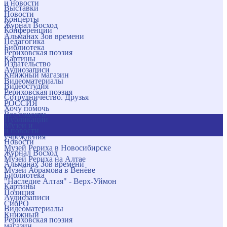
и новости
Выставки
Новости
Концерты
Журнал Восход
Конференции
Альманах Зов времени
Педагогика
Библиотека
Рериховская поэзия
Картины
Издательство
Аудиозаписи
Книжный магазин
Видеоматериалы
Видеостудия
Рериховская поэзия
Сотрудничество. Друзья
РОССИЯ
Хочу помочь
Все соцсети
Публикации
Музеи и
и новости
учреждения
Новости
Музей Рериха в Новосибирске
Журнал Восход
Музей Рериха на Алтае
Альманах Зов времени
Музей Абрамова в Венёве
Библиотека
"Наследие Алтая" - Верх-Уймон
Картины
Позиция
Аудиозаписи
СибРО
Видеоматериалы
Книжный
Рериховская поэзия
магазин