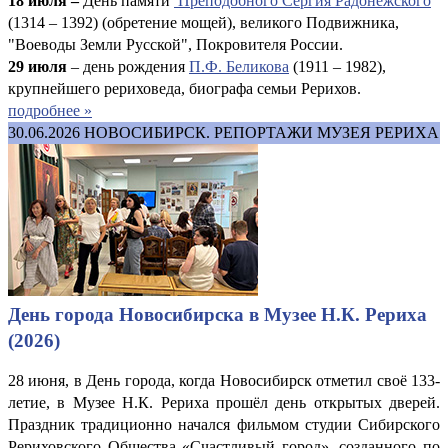
18 июля –
День памяти
Преподобного Сергия Радонежского
(1314 – 1392) (обретение мощей), великого Подвижника,
"Воеводы Земли Русской", Покровителя России.
29 июля
– день рождения
П.Ф. Беликова
(1911 – 1982),
крупнейшего рериховеда, биографа семьи Рерихов.
подробнее »
30.06.2026
НОВОСИБИРСК. РЕПОРТАЖИ МУЗЕЯ РЕРИХА
День города Новосибирска в Музее Н.К. Рериха
(2026)
28 июня, в День города, когда Новосибирск отметил своё 133-
летие, в Музее Н.К. Рериха прошёл день открытых дверей.
Праздник традиционно начался фильмом студии Сибирского
Рериховского Общества «Счастливый город», созданного по