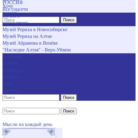
РОССИЯ
Хочу
Все соцсети
помочь
Музеи и
Поиск
учреждения
Музей Рериха в Новосибирске
Музей Рериха на Алтае
Музей Абрамова в Венёве
"Наследие Алтая" - Верх-Уймон
Позиция
СибРО
Книжный
магазин
Хочу
помочь
Поиск
Поиск
Мысли на каждый день