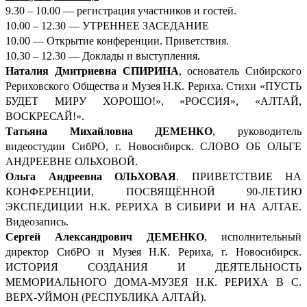
9.30 – 10.00 — регистрация участников и гостей.
10.00 – 12.30 — УТРЕННЕЕ ЗАСЕДАНИЕ
10.00 — Открытие конференции. Приветствия.
10.30 – 12.30 — Доклады и выступления.
Наталия Дмитриевна СПИРИНА
, основатель Сибирского
Рериховского Общества и Музея Н.К. Рериха. Стихи «ПУСТЬ
БУДЕТ МИРУ ХОРОШО!», «РОССИЯ», «АЛТАЙ,
ВОСКРЕСАЙ!».
Татьяна Михайловна ДЕМЕНКО
, руководитель
видеостудии СибРО, г. Новосибирск. СЛОВО ОБ ОЛЬГЕ
АНДРЕЕВНЕ ОЛЬХОВОЙ.
Ольга Андреевна ОЛЬХОВАЯ
. ПРИВЕТСТВИЕ НА
КОНФЕРЕНЦИИ, ПОСВЯЩЁННОЙ 90-ЛЕТИЮ
ЭКСПЕДИЦИИ Н.К. РЕРИХА В СИБИРИ И НА АЛТАЕ.
Видеозапись.
Сергей Александрович ДЕМ
ЕНКО
, исполнительный
директор СибРО и Музея Н.К. Рериха, г. Новосибирск.
ИСТОРИЯ СОЗДАНИЯ И ДЕЯТЕЛЬНОСТЬ
МЕМОРИАЛЬНОГО ДОМА-МУЗЕЯ Н.К. РЕРИХА В С.
ВЕРХ-УЙМОН (РЕСПУБЛИКА АЛТАЙ).