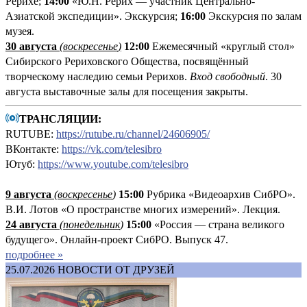
Рерихе;
14:00
«Ю.Н. Рерих — участник Центрально-
Азиатской экспедиции». Экскурсия;
16:00
Экскурсия по залам
музея.
30 августа
(воскресенье
)
12:00
Ежемесячный «круглый стол»
Сибирского Рериховского Общества, посвящённый
творческому наследию семьи Рерихов.
Вход свободный
. 30
августа выставочные залы для посещения закрыты.
ТРАНСЛЯЦИИ:
RUTUBE:
https://rutube.ru/channel/24606905/
ВКонтакте:
https://vk.com/telesibro
Ютуб:
https://www.youtube.com/telesibro
9 августа
(
воскресенье
)
1
5:00
Рубрика «Видеоархив СибРО».
В.И. Лотов «О пространстве многих измерений». Лекция.
24 августа
(понедельник
)
15:00
«Россия — страна великого
будущего». Онлайн-проект СибРО. Выпуск 47.
подробнее »
25.07.2026
НОВОСТИ ОТ ДРУЗЕЙ