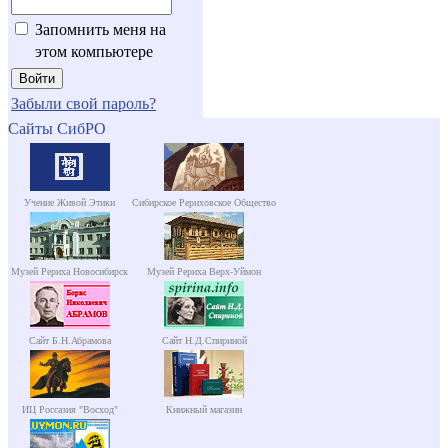
Запомнить меня на
этом компьютере
Забыли свой пароль?
Сайты СибРО
Учение Живой Этики
Сибирское Рериховское Общество
Музей Рериха Новосибирск
Музей Рериха Верх-Уймон
Сайт Б.Н.Абрамова
Сайт Н.Д.Спириной
ИЦ Россазия "Восход"
Книжный магазин