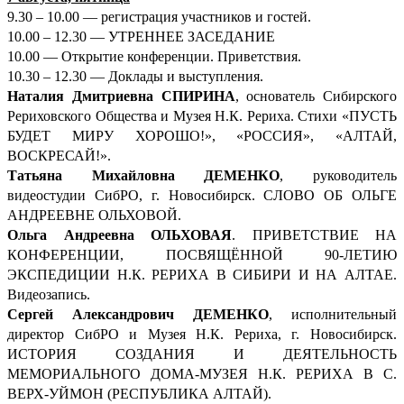
9.30 – 10.00 — регистрация участников и гостей.
10.00 – 12.30 — УТРЕННЕЕ ЗАСЕДАНИЕ
10.00 — Открытие конференции. Приветствия.
10.30 – 12.30 — Доклады и выступления.
Наталия Дмитриевна СПИРИНА
, основатель Сибирского
Рериховского Общества и Музея Н.К. Рериха. Стихи «ПУСТЬ
БУДЕТ МИРУ ХОРОШО!», «РОССИЯ», «АЛТАЙ,
ВОСКРЕСАЙ!».
Татьяна Михайловна ДЕМЕНКО
, руководитель
видеостудии СибРО, г. Новосибирск. СЛОВО ОБ ОЛЬГЕ
АНДРЕЕВНЕ ОЛЬХОВОЙ.
Ольга Андреевна ОЛЬХОВАЯ
. ПРИВЕТСТВИЕ НА
КОНФЕРЕНЦИИ, ПОСВЯЩЁННОЙ 90-ЛЕТИЮ
ЭКСПЕДИЦИИ Н.К. РЕРИХА В СИБИРИ И НА АЛТАЕ.
Видеозапись.
Сергей Александрович ДЕМ
ЕНКО
, исполнительный
директор СибРО и Музея Н.К. Рериха, г. Новосибирск.
ИСТОРИЯ СОЗДАНИЯ И ДЕЯТЕЛЬНОСТЬ
МЕМОРИАЛЬНОГО ДОМА-МУЗЕЯ Н.К. РЕРИХА В С.
ВЕРХ-УЙМОН (РЕСПУБЛИКА АЛТАЙ).