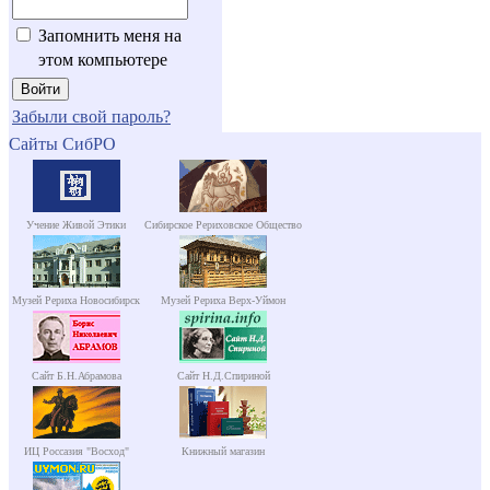
Запомнить меня на
этом компьютере
Забыли свой пароль?
Сайты СибРО
Учение Живой Этики
Сибирское Рериховское Общество
Музей Рериха Новосибирск
Музей Рериха Верх-Уймон
Сайт Б.Н.Абрамова
Сайт Н.Д.Спириной
ИЦ Россазия "Восход"
Книжный магазин