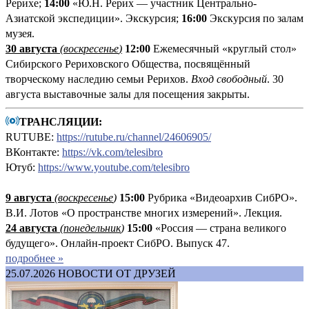
Рерихе;
14:00
«Ю.Н. Рерих — участник Центрально-
Азиатской экспедиции». Экскурсия;
16:00
Экскурсия по залам
музея.
30 августа
(воскресенье
)
12:00
Ежемесячный «круглый стол»
Сибирского Рериховского Общества, посвящённый
творческому наследию семьи Рерихов.
Вход свободный
. 30
августа выставочные залы для посещения закрыты.
ТРАНСЛЯЦИИ:
RUTUBE:
https://rutube.ru/channel/24606905/
ВКонтакте:
https://vk.com/telesibro
Ютуб:
https://www.youtube.com/telesibro
9 августа
(
воскресенье
)
1
5:00
Рубрика «Видеоархив СибРО».
В.И. Лотов «О пространстве многих измерений». Лекция.
24 августа
(понедельник
)
15:00
«Россия — страна великого
будущего». Онлайн-проект СибРО. Выпуск 47.
подробнее »
25.07.2026
НОВОСТИ ОТ ДРУЗЕЙ