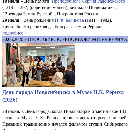
18 июля –
День памяти
Преподобного Сергия Радонежского
(1314 – 1392) (обретение мощей), великого Подвижника,
"Воеводы Земли Русской", Покровителя России.
29 июля
– день рождения
П.Ф. Беликова
(1911 – 1982),
крупнейшего рериховеда, биографа семьи Рерихов.
подробнее »
30.06.2026
НОВОСИБИРСК. РЕПОРТАЖИ МУЗЕЯ РЕРИХА
День города Новосибирска в Музее Н.К. Рериха
(2026)
28 июня, в День города, когда Новосибирск отметил своё 133-
летие, в Музее Н.К. Рериха прошёл день открытых дверей.
Праздник традиционно начался фильмом студии Сибирского