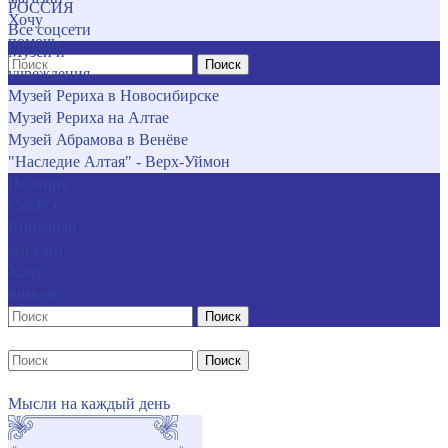
РОССИЯ
Хочу
Все соцсети
помочь
Музеи и
Поиск
учреждения
Музей Рериха в Новосибирске
Музей Рериха на Алтае
Музей Абрамова в Венёве
"Наследие Алтая" - Верх-Уймон
Позиция
СибРО
Книжный
магазин
Хочу
помочь
Поиск
Поиск
Мысли на каждый день