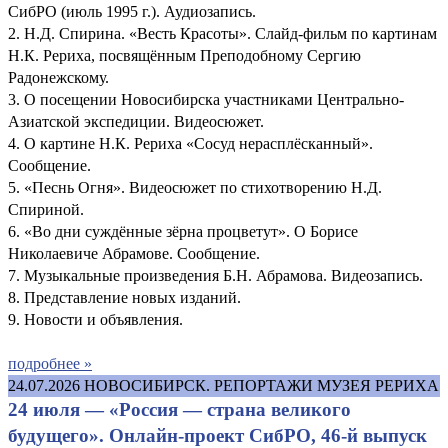
СибРО (июль 1995 г.). Аудиозапись.
2. Н.Д. Спирина. «Весть Красоты». Слайд-фильм по картинам
Н.К. Рериха, посвящённым Преподобному Сергию
Радонежскому.
3. О посещении Новосибирска участниками Центрально-
Азиатской экспедиции. Видеосюжет.
4. О картине Н.К. Рериха «Сосуд нерасплёсканный».
Сообщение.
5. «Песнь Огня». Видеосюжет по стихотворению Н.Д.
Спириной.
6. «Во дни суждённые зёрна процветут». О Борисе
Николаевиче Абрамове. Сообщение.
7. Музыкальные произведения Б.Н. Абрамова. Видеозапись.
8. Представление новых изданий.
9. Новости и объявления.
подробнее »
24.07.2026
НОВОСИБИРСК. РЕПОРТАЖИ МУЗЕЯ РЕРИХА
24 июля — «Россия — страна великого
будущего». Онлайн-проект СибРО, 46-й выпуск