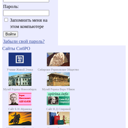
Пароль:
Запомнить меня на
этом компьютере
Забыли свой пароль?
Сайты СибРО
Учение Живой Этики
Сибирское Рериховское Общество
Музей Рериха Новосибирск
Музей Рериха Верх-Уймон
Сайт Б.Н.Абрамова
Сайт Н.Д.Спириной