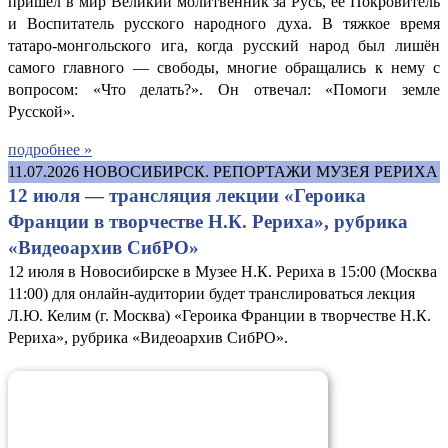
пришёл в мир Великий молитвенник за Русь, её Покровитель
и Воспитатель русского народного духа. В тяжкое время
татаро-монгольского ига, когда русский народ был лишён
самого главного — свободы, многие обращались к нему с
вопросом: «Что делать?». Он отвечал: «Помоги земле
Русской».
подробнее »
11.07.2026
НОВОСИБИРСК. РЕПОРТАЖИ МУЗЕЯ РЕРИХА
12 июля — трансляция лекции «Героика
Франции в творчестве Н.К. Рериха», рубрика
«Видеоархив СибРО»
12 июля в Новосибирске в Музее Н.К. Рериха в 15:00 (Москва
11:00) для онлайн-аудитории будет транслироваться лекция
Л.Ю. Келим (г. Москва) «Героика Франции в творчестве Н.К.
Рериха», рубрика «Видеоархив СибРО».