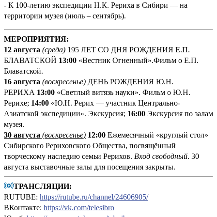
- К 100-летию экспедиции Н.К. Рериха в Сибири — на
территории музея (июль – сентябрь).
М
ЕРОПРИЯТИЯ:
12 августа
(среда
)
195 ЛЕТ СО ДНЯ РОЖДЕНИЯ Е.П.
БЛАВАТСКОЙ
13:00
«Вестник Огненный».Фильм о Е.П.
Блаватской.
16 августа
(воскресенье)
ДЕНЬ РОЖДЕНИЯ Ю.Н.
РЕРИХА
13:00
«Светлый витязь науки». Фильм о Ю.Н.
Рерихе;
14:00
«Ю.Н. Рерих — участник Центрально-
Азиатской экспедиции». Экскурсия;
16:00
Экскурсия по залам
музея.
30 августа
(воскресенье
)
12:00
Ежемесячный «круглый стол»
Сибирского Рериховского Общества, посвящённый
творческому наследию семьи Рерихов.
Вход свободный
. 30
августа выставочные залы для посещения закрыты.
ТРАНСЛЯЦИИ:
RUTUBE:
https://rutube.ru/channel/24606905/
ВКонтакте:
https://vk.com/telesibro