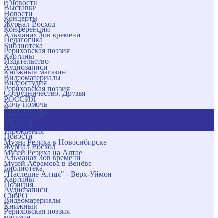
и новости
Выставки
Новости
Концерты
Журнал Восход
Конференции
Альманах Зов времени
Педагогика
Библиотека
Рериховская поэзия
Картины
Издательство
Аудиозаписи
Книжный магазин
Видеоматериалы
Видеостудия
Рериховская поэзия
Сотрудничество. Друзья
РОССИЯ
Хочу помочь
Все соцсети
Публикации
Музеи и
и новости
учреждения
Новости
Музей Рериха в Новосибирске
Журнал Восход
Музей Рериха на Алтае
Альманах Зов времени
Музей Абрамова в Венёве
Библиотека
"Наследие Алтая" - Верх-Уймон
Картины
Позиция
Аудиозаписи
СибРО
Видеоматериалы
Книжный
Рериховская поэзия
магазин