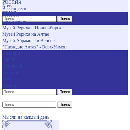
РОССИЯ
Хочу
Все соцсети
помочь
Музеи и
Поиск
учреждения
Музей Рериха в Новосибирске
Музей Рериха на Алтае
Музей Абрамова в Венёве
"Наследие Алтая" - Верх-Уймон
Позиция
СибРО
Книжный
магазин
Хочу
помочь
Поиск
Поиск
Мысли на каждый день