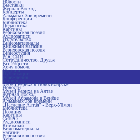
Новости
Выставки
Журнал Восход
Концерты
Альманах Зов времени
Конференции
Библиотека
Педагогика
Картины
Рериховская поэзия
Аудиозаписи
Издательство
Видеоматериалы
Книжный магазин
Рериховская поэзия
Видеостудия
РОССИЯ
Сотрудничество. Друзья
Все соцсети
Хочу помочь
Музеи и
Публикации
учреждения
и новости
Музей Рериха в Новосибирске
Новости
Музей Рериха на Алтае
Журнал Восход
Музей Абрамова в Венёве
Альманах Зов времени
"Наследие Алтая" - Верх-Уймон
Библиотека
Позиция
Картины
СибРО
Аудиозаписи
Книжный
Видеоматериалы
магазин
Рериховская поэзия
Хочу