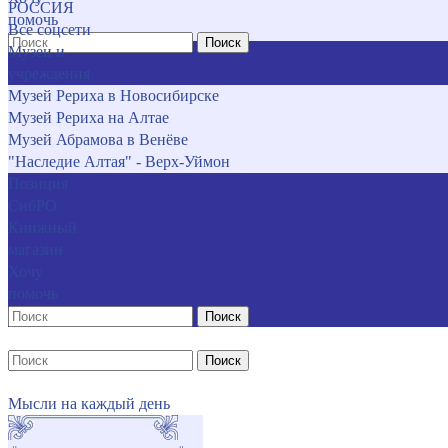
РОССИЯ
помочь
Все соцсети
Поиск
Музеи и
учреждения
Музей Рериха в Новосибирске
Музей Рериха на Алтае
Музей Абрамова в Венёве
"Наследие Алтая" - Верх-Уймон
Позиция
СибРО
Книжный
магазин
Хочу
помочь
Поиск
Поиск
Мысли на каждый день