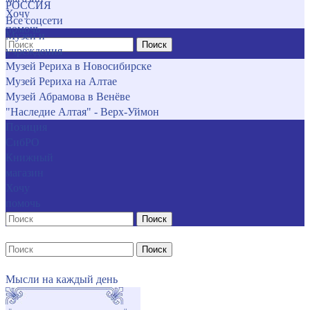
РОССИЯ
Хочу
Все соцсети
помочь
Музеи и
Поиск
учреждения
Музей Рериха в Новосибирске
Музей Рериха на Алтае
Музей Абрамова в Венёве
"Наследие Алтая" - Верх-Уймон
Позиция
СибРО
Книжный
магазин
Хочу
помочь
Поиск
Поиск
Мысли на каждый день