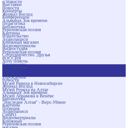
и новости
Выставки
Новости
Концерты
Журнал Восход
Конференции
Альманах Зов времени
Педагогика
Библиотека
Рериховская поэзия
Картины
Издательство
Аудиозаписи
Книжный магазин
Видеоматериалы
Видеостудия
Рериховская поэзия
Сотрудничество. Друзья
РОССИЯ
Хочу помочь
Все соцсети
Публикации
Музеи и
и новости
учреждения
Новости
Музей Рериха в Новосибирске
Журнал Восход
Музей Рериха на Алтае
Альманах Зов времени
Музей Абрамова в Венёве
Библиотека
"Наследие Алтая" - Верх-Уймон
Картины
Позиция
Аудиозаписи
СибРО
Видеоматериалы
Книжный
Рериховская поэзия
магазин