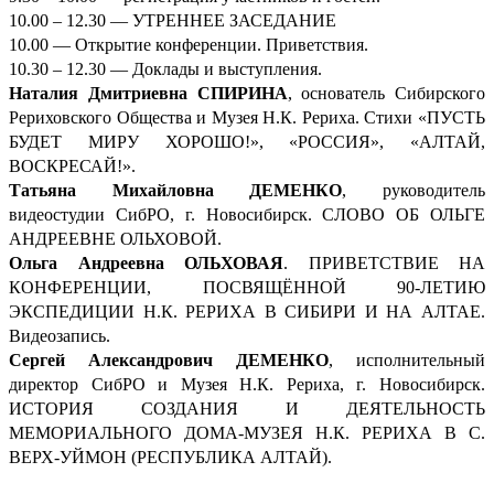
10.00 – 12.30 — УТРЕННЕЕ ЗАСЕДАНИЕ
10.00 — Открытие конференции. Приветствия.
10.30 – 12.30 — Доклады и выступления.
Наталия Дмитриевна СПИРИНА
, основатель Сибирского
Рериховского Общества и Музея Н.К. Рериха. Стихи «ПУСТЬ
БУДЕТ МИРУ ХОРОШО!», «РОССИЯ», «АЛТАЙ,
ВОСКРЕСАЙ!».
Татьяна Михайловна ДЕМЕНКО
, руководитель
видеостудии СибРО, г. Новосибирск. СЛОВО ОБ ОЛЬГЕ
АНДРЕЕВНЕ ОЛЬХОВОЙ.
Ольга Андреевна ОЛЬХОВАЯ
. ПРИВЕТСТВИЕ НА
КОНФЕРЕНЦИИ, ПОСВЯЩЁННОЙ 90-ЛЕТИЮ
ЭКСПЕДИЦИИ Н.К. РЕРИХА В СИБИРИ И НА АЛТАЕ.
Видеозапись.
Сергей Александрович ДЕМ
ЕНКО
, исполнительный
директор СибРО и Музея Н.К. Рериха, г. Новосибирск.
ИСТОРИЯ СОЗДАНИЯ И ДЕЯТЕЛЬНОСТЬ
МЕМОРИАЛЬНОГО ДОМА-МУЗЕЯ Н.К. РЕРИХА В С.
ВЕРХ-УЙМОН (РЕСПУБЛИКА АЛТАЙ).