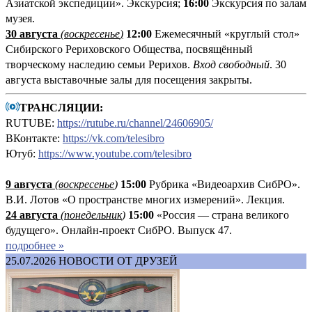
Азиатской экспедиции». Экскурсия;
16:00
Экскурсия по залам
музея.
30 августа
(воскресенье
)
12:00
Ежемесячный «круглый стол»
Сибирского Рериховского Общества, посвящённый
творческому наследию семьи Рерихов.
Вход свободный
. 30
августа выставочные залы для посещения закрыты.
ТРАНСЛЯЦИИ:
RUTUBE:
https://rutube.ru/channel/24606905/
ВКонтакте:
https://vk.com/telesibro
Ютуб:
https://www.youtube.com/telesibro
9 августа
(
воскресенье
)
1
5:00
Рубрика «Видеоархив СибРО».
В.И. Лотов «О пространстве многих измерений». Лекция.
24 августа
(понедельник
)
15:00
«Россия — страна великого
будущего». Онлайн-проект СибРО. Выпуск 47.
подробнее »
25.07.2026
НОВОСТИ ОТ ДРУЗЕЙ