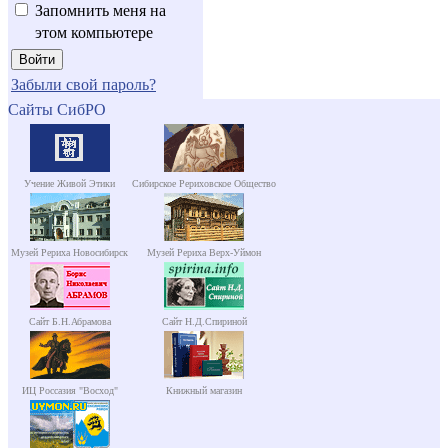
Запомнить меня на
этом компьютере
Забыли свой пароль?
Сайты СибРО
Учение Живой Этики
Сибирское Рериховское Общество
Музей Рериха Новосибирск
Музей Рериха Верх-Уймон
Сайт Б.Н.Абрамова
Сайт Н.Д.Спириной
ИЦ Россазия "Восход"
Книжный магазин