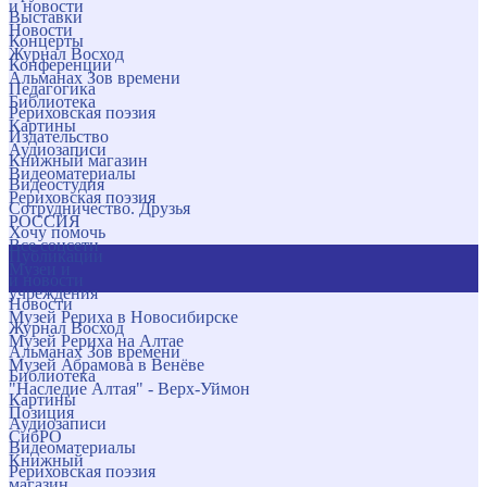
и новости
Выставки
Новости
Концерты
Журнал Восход
Конференции
Альманах Зов времени
Педагогика
Библиотека
Рериховская поэзия
Картины
Издательство
Аудиозаписи
Книжный магазин
Видеоматериалы
Видеостудия
Рериховская поэзия
Сотрудничество. Друзья
РОССИЯ
Хочу помочь
Все соцсети
Публикации
Музеи и
и новости
учреждения
Новости
Музей Рериха в Новосибирске
Журнал Восход
Музей Рериха на Алтае
Альманах Зов времени
Музей Абрамова в Венёве
Библиотека
"Наследие Алтая" - Верх-Уймон
Картины
Позиция
Аудиозаписи
СибРО
Видеоматериалы
Книжный
Рериховская поэзия
магазин