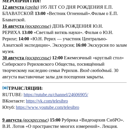
М
ЕРОПРИЯТИЯ:
12 августа
(среда
)
195 ЛЕТ СО ДНЯ РОЖДЕНИЯ Е.П.
БЛАВАТСКОЙ
13:00
«Вестник Огненный».Фильм о Е.П.
Блаватской.
16 августа
(воскресенье)
ДЕНЬ РОЖДЕНИЯ Ю.Н.
РЕРИХА
13:00
«Светлый витязь науки». Фильм о Ю.Н.
Рерихе;
14:00
«Ю.Н. Рерих — участник Центрально-
Азиатской экспедиции». Экскурсия;
16:00
Экскурсия по залам
музея.
30 августа
(воскресенье
)
12:00
Ежемесячный «круглый стол»
Сибирского Рериховского Общества, посвящённый
творческому наследию семьи Рерихов.
Вход свободный
. 30
августа выставочные залы для посещения закрыты.
ТРАНСЛЯЦИИ:
RUTUBE:
https://rutube.ru/channel/24606905/
ВКонтакте:
https://vk.com/telesibro
Ютуб:
https://www.youtube.com/telesibro
9 августа
(
воскресенье
)
1
5:00
Рубрика «Видеоархив СибРО».
В.И. Лотов «О пространстве многих измерений». Лекция.