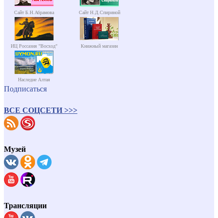
Сайт Б.Н.Абрамова
Сайт Н.Д.Спириной
ИЦ Россазия "Восход"
Книжный магазин
Наследие Алтая
Подписаться
ВСЕ СОЦСЕТИ >>>
Музей
Трансляции