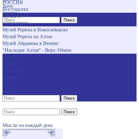
РОССИЯ
Хочу
Все соцсети
помочь
Музеи и
Поиск
учреждения
Музей Рериха в Новосибирске
Музей Рериха на Алтае
Музей Абрамова в Венёве
"Наследие Алтая" - Верх-Уймон
Позиция
СибРО
Книжный
магазин
Хочу
помочь
Поиск
Поиск
Мысли на каждый день