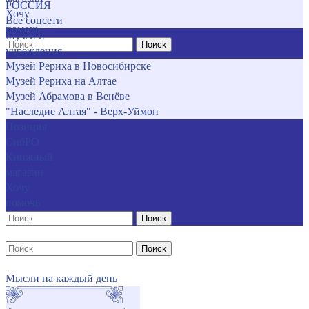
РОССИЯ
Хочу
Все соцсети
помочь
Музеи и
Поиск
учреждения
Музей Рериха в Новосибирске
Музей Рериха на Алтае
Музей Абрамова в Венёве
"Наследие Алтая" - Верх-Уймон
Позиция
СибРО
Книжный
магазин
Хочу
помочь
Поиск
Поиск
Мысли на каждый день