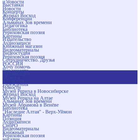
и новости
Выставки
Новости
Концерты
Журнал Восход
Конференции
Альманах Зов времени
Педагогика
Библиотека
Рериховская поэзия
Картины
Издательство
Аудиозаписи
Книжный магазин
Видеоматериалы
Видеостудия
Рериховская поэзия
Сотрудничество. Друзья
РОССИЯ
Хочу помочь
Все соцсети
Публикации
Музеи и
и новости
учреждения
Новости
Музей Рериха в Новосибирске
Журнал Восход
Музей Рериха на Алтае
Альманах Зов времени
Музей Абрамова в Венёве
Библиотека
"Наследие Алтая" - Верх-Уймон
Картины
Позиция
Аудиозаписи
СибРО
Видеоматериалы
Книжный
Рериховская поэзия
магазин