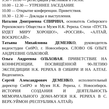
10.00 – 12.30 — УТРЕННЕЕ ЗАСЕДАНИЕ
10.00 — Открытие конференции. Приветствия.
10.30 – 12.30 — Доклады и выступления.
Наталия Дмитриевна СПИРИНА
, основатель Сибирского
Рериховского Общества и Музея Н.К. Рериха. Стихи «ПУСТЬ
БУДЕТ МИРУ ХОРОШО!», «РОССИЯ», «АЛТАЙ,
ВОСКРЕСАЙ!».
Татьяна Михайловна ДЕМЕНКО
, руководитель
видеостудии СибРО, г. Новосибирск. СЛОВО ОБ ОЛЬГЕ
АНДРЕЕВНЕ ОЛЬХОВОЙ.
Ольга Андреевна ОЛЬХОВАЯ
. ПРИВЕТСТВИЕ НА
КОНФЕРЕНЦИИ, ПОСВЯЩЁННОЙ 90-ЛЕТИЮ
ЭКСПЕДИЦИИ Н.К. РЕРИХА В СИБИРИ И НА АЛТАЕ.
Видеозапись.
Сергей Александрович ДЕМ
ЕНКО
, исполнительный
директор СибРО и Музея Н.К. Рериха, г. Новосибирск.
ИСТОРИЯ СОЗДАНИЯ И ДЕЯТЕЛЬНОСТЬ
МЕМОРИАЛЬНОГО ДОМА-МУЗЕЯ Н.К. РЕРИХА В С.
ВЕРХ-УЙМОН (РЕСПУБЛИКА АЛТАЙ).