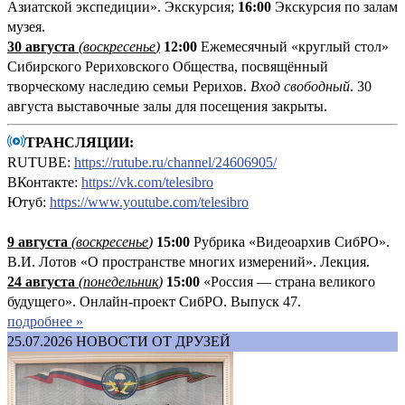
Азиатской экспедиции». Экскурсия;
16:00
Экскурсия по залам
музея.
30 августа
(воскресенье
)
12:00
Ежемесячный «круглый стол»
Сибирского Рериховского Общества, посвящённый
творческому наследию семьи Рерихов.
Вход свободный
. 30
августа выставочные залы для посещения закрыты.
ТРАНСЛЯЦИИ:
RUTUBE:
https://rutube.ru/channel/24606905/
ВКонтакте:
https://vk.com/telesibro
Ютуб:
https://www.youtube.com/telesibro
9 августа
(
воскресенье
)
1
5:00
Рубрика «Видеоархив СибРО».
В.И. Лотов «О пространстве многих измерений». Лекция.
24 августа
(понедельник
)
15:00
«Россия — страна великого
будущего». Онлайн-проект СибРО. Выпуск 47.
подробнее »
25.07.2026
НОВОСТИ ОТ ДРУЗЕЙ