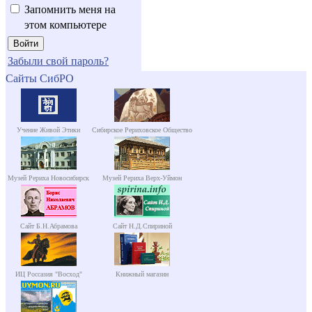
Запомнить меня на
этом компьютере
Забыли свой пароль?
Сайты СибРО
Учение Живой Этики
Сибирское Рериховское Общество
Музей Рериха Новосибирск
Музей Рериха Верх-Уймон
Сайт Б.Н.Абрамова
Сайт Н.Д.Спириной
ИЦ Россазия "Восход"
Книжный магазин